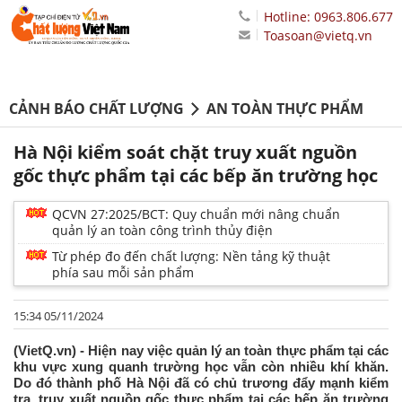
Hotline: 0963.806.677
Toasoan@vietq.vn
CẢNH BÁO CHẤT LƯỢNG
AN TOÀN THỰC PHẨM
Hà Nội kiểm soát chặt truy xuất nguồn
gốc thực phẩm tại các bếp ăn trường học
QCVN 27:2025/BCT: Quy chuẩn mới nâng chuẩn
quản lý an toàn công trình thủy điện
Từ phép đo đến chất lượng: Nền tảng kỹ thuật
phía sau mỗi sản phẩm
15:34 05/11/2024
(VietQ.vn) - Hiện nay việc quản lý an toàn thực phẩm tại các
khu vực xung quanh trường học vẫn còn nhiều khí khăn.
Do đó thành phố Hà Nội đã có chủ trương đẩy mạnh kiểm
tra, truy xuất nguồn gốc thực phẩm tại các bếp ăn trường