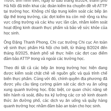
Trước tình hình trên, ngay từ đầu tháng 8/2024, thành phố
Hà Nội đã triển khai các đoàn kiểm tra chuyên đề về ATTP
tại trường học. Không chỉ tập trung kiểm soát các bếp ăn
tập thể trong trường, các đợt kiểm tra còn mở rộng ra khu
vực cổng trường và các khu vực lân cận, nhằm kiểm soát
hoạt động kinh doanh thực phẩm và bảo vệ sức khỏe của
học sinh.
Ông Đặng Thanh Phong, Chi cục trưởng Chi cục An toàn
vệ sinh thực phẩm Hà Nội cho biết, từ tháng 8/2024 đến
tháng 8/2025, thành phố sẽ thực hiện các đợt cao điểm
đảm bảo ATTP trong và ngoài các trường học.
Theo đó tất cả các bếp ăn trong trường học hiện đang
được kiểm soát chặt chẽ về nguồn gốc và quá trình chế
biến thực phẩm. Cùng với đó, chính quyền địa phương đã
được yêu cầu tăng cường giám sát các dịch vụ ăn uống
xung quanh trường học. Đặc biệt, cơ quan chức năng sẽ
tiến hành rà soát, điều tra kỹ lưỡng các cơ sở kinh doanh
thức ăn đường phố, các dịch vụ ăn uống và quầy hàng
quanh trường học nhằm đảm bảo an toàn cho học sinh.