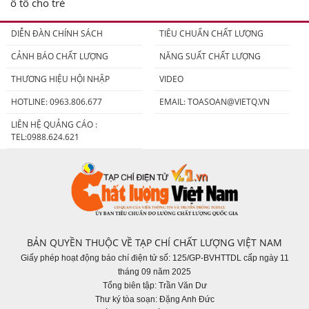
ô tô cho trẻ
DIỄN ĐÀN CHÍNH SÁCH
TIÊU CHUẨN CHẤT LƯỢNG
CẢNH BÁO CHẤT LƯỢNG
NĂNG SUẤT CHẤT LƯỢNG
THƯƠNG HIỆU HỘI NHẬP
VIDEO
HOTLINE: 0963.806.677
EMAIL:
TOASOAN@VIETQ.VN
LIÊN HỆ QUẢNG CÁO :
TEL:0988.624.621
BẢN QUYỀN THUỘC VỀ TẠP CHÍ CHẤT LƯỢNG VIỆT NAM
Giấy phép hoạt động báo chí điện tử số: 125/GP-BVHTTDL cấp ngày 11
tháng 09 năm 2025
Tổng biên tập: Trần Văn Dư
Thư ký tòa soạn: Đặng Anh Đức