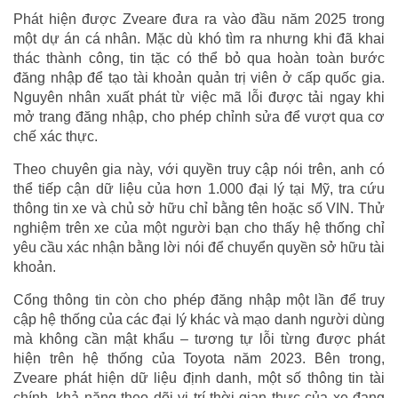
Phát hiện được Zveare đưa ra vào đầu năm 2025 trong
một dự án cá nhân. Mặc dù khó tìm ra nhưng khi đã khai
thác thành công, tin tặc có thể bỏ qua hoàn toàn bước
đăng nhập để tạo tài khoản quản trị viên ở cấp quốc gia.
Nguyên nhân xuất phát từ việc mã lỗi được tải ngay khi
mở trang đăng nhập, cho phép chỉnh sửa để vượt qua cơ
chế xác thực.
Theo chuyên gia này, với quyền truy cập nói trên, anh có
thể tiếp cận dữ liệu của hơn 1.000 đại lý tại Mỹ, tra cứu
thông tin xe và chủ sở hữu chỉ bằng tên hoặc số VIN. Thử
nghiệm trên xe của một người bạn cho thấy hệ thống chỉ
yêu cầu xác nhận bằng lời nói để chuyển quyền sở hữu tài
khoản.
Cổng thông tin còn cho phép đăng nhập một lần để truy
cập hệ thống của các đại lý khác và mạo danh người dùng
mà không cần mật khẩu – tương tự lỗi từng được phát
hiện trên hệ thống của Toyota năm 2023. Bên trong,
Zveare phát hiện dữ liệu định danh, một số thông tin tài
chính, khả năng theo dõi vị trí thời gian thực của xe đang