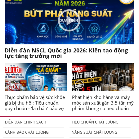
Diễn đàn NSCL Quốc gia 2026: Kiến tạo động
lực tăng trưởng mới
Thực phẩm bảo vệ sức khỏe
Phát hiện kho hàng và máy
giả bị thu hồi: Tiêu chuẩn,
móc sản xuất gần 3,5 tấn mỹ
quy chuẩn - 'lá chắn' bảo vệ
phẩm không có tiêu chuẩn
người tiêu dùng
DIỄN ĐÀN CHÍNH SÁCH
TIÊU CHUẨN CHẤT LƯỢNG
CẢNH BÁO CHẤT LƯỢNG
NĂNG SUẤT CHẤT LƯỢNG