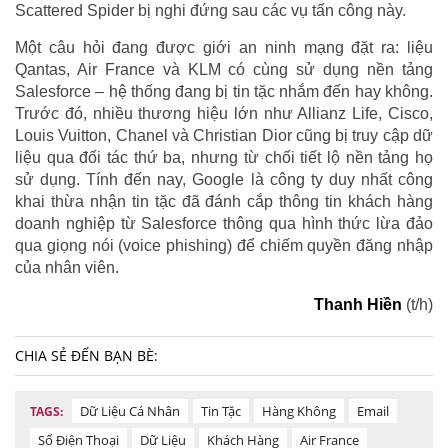
Scattered Spider bị nghi đứng sau các vụ tấn công này.
Một câu hỏi đang được giới an ninh mạng đặt ra: liệu
Qantas, Air France và KLM có cùng sử dụng nền tảng
Salesforce – hệ thống đang bị tin tặc nhắm đến hay không.
Trước đó, nhiều thương hiệu lớn như Allianz Life, Cisco,
Louis Vuitton, Chanel và Christian Dior cũng bị truy cập dữ
liệu qua đối tác thứ ba, nhưng từ chối tiết lộ nền tảng họ
sử dụng. Tính đến nay, Google là công ty duy nhất công
khai thừa nhận tin tặc đã đánh cắp thông tin khách hàng
doanh nghiệp từ Salesforce thông qua hình thức lừa đảo
qua giọng nói (voice phishing) để chiếm quyền đăng nhập
của nhân viên.
Thanh Hiền
(t/h)
CHIA SẺ ĐẾN BẠN BÈ:
Dữ Liệu Cá Nhân
Tin Tặc
Hàng Không
Email
TAGS:
Số Điện Thoại
Dữ Liệu
Khách Hàng
Air France