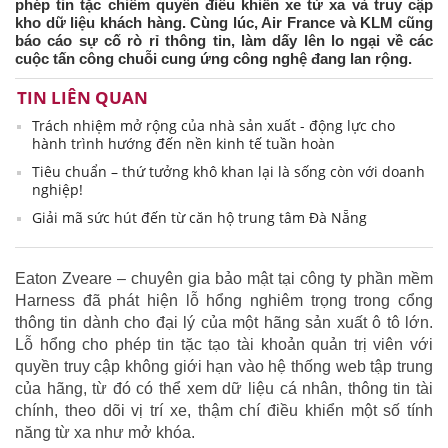
phép tin tặc chiếm quyền điều khiển xe từ xa và truy cập
kho dữ liệu khách hàng. Cùng lúc, Air France và KLM cũng
báo cáo sự cố rò rỉ thông tin, làm dấy lên lo ngại về các
cuộc tấn công chuỗi cung ứng công nghệ đang lan rộng.
TIN LIÊN QUAN
Trách nhiệm mở rộng của nhà sản xuất - động lực cho
hành trình hướng đến nền kinh tế tuần hoàn
Tiêu chuẩn – thứ tưởng khô khan lại là sống còn với doanh
nghiệp!
Giải mã sức hút đến từ căn hộ trung tâm Đà Nẵng
Eaton Zveare – chuyên gia bảo mật tại công ty phần mềm
Harness đã phát hiện lỗ hổng nghiêm trọng trong cổng
thông tin dành cho đại lý của một hãng sản xuất ô tô lớn.
Lỗ hổng cho phép tin tặc tạo tài khoản quản trị viên với
quyền truy cập không giới hạn vào hệ thống web tập trung
của hãng, từ đó có thể xem dữ liệu cá nhân, thông tin tài
chính, theo dõi vị trí xe, thậm chí điều khiển một số tính
năng từ xa như mở khóa.