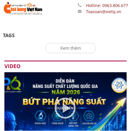
Hotline: 0963.806.677
Toasoan@vietq.vn
TAGS
Xem thêm
VIDEO