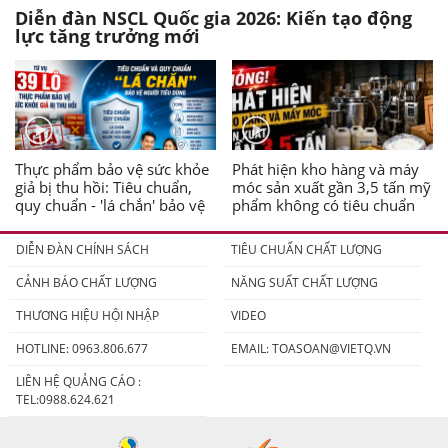
Diễn đàn NSCL Quốc gia 2026: Kiến tạo động
lực tăng trưởng mới
Thực phẩm bảo vệ sức khỏe
Phát hiện kho hàng và máy
giả bị thu hồi: Tiêu chuẩn,
móc sản xuất gần 3,5 tấn mỹ
quy chuẩn - 'lá chắn' bảo vệ
phẩm không có tiêu chuẩn
người tiêu dùng
DIỄN ĐÀN CHÍNH SÁCH
TIÊU CHUẨN CHẤT LƯỢNG
CẢNH BÁO CHẤT LƯỢNG
NĂNG SUẤT CHẤT LƯỢNG
THƯƠNG HIỆU HỘI NHẬP
VIDEO
HOTLINE: 0963.806.677
EMAIL:
TOASOAN@VIETQ.VN
LIÊN HỆ QUẢNG CÁO :
TEL:0988.624.621