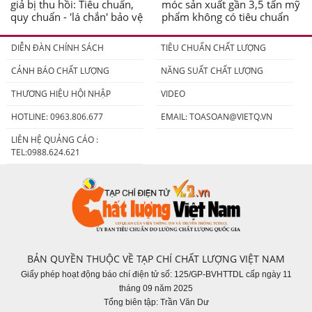
giả bị thu hồi: Tiêu chuẩn,
móc sản xuất gần 3,5 tấn mỹ
quy chuẩn - 'lá chắn' bảo vệ
phẩm không có tiêu chuẩn
người tiêu dùng
DIỄN ĐÀN CHÍNH SÁCH
TIÊU CHUẨN CHẤT LƯỢNG
CẢNH BÁO CHẤT LƯỢNG
NĂNG SUẤT CHẤT LƯỢNG
THƯƠNG HIỆU HỘI NHẬP
VIDEO
HOTLINE: 0963.806.677
EMAIL:
TOASOAN@VIETQ.VN
LIÊN HỆ QUẢNG CÁO :
TEL:0988.624.621
BẢN QUYỀN THUỘC VỀ TẠP CHÍ CHẤT LƯỢNG VIỆT NAM
Giấy phép hoạt động báo chí điện tử số: 125/GP-BVHTTDL cấp ngày 11
tháng 09 năm 2025
Tổng biên tập: Trần Văn Dư