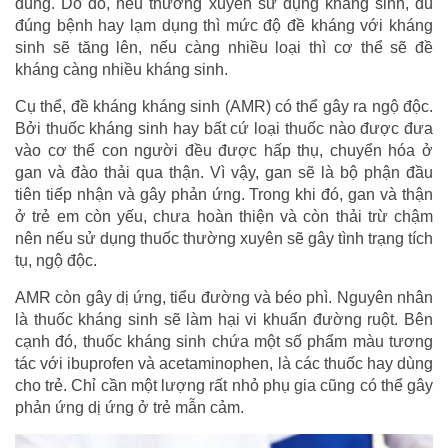
dùng. Do đó, nếu thường xuyên sử dụng kháng sinh, dù
đúng bệnh hay lạm dụng thì mức độ đề kháng với kháng
sinh sẽ tăng lên, nếu càng nhiều loại thì cơ thể sẽ đề
kháng càng nhiều kháng sinh.
Cụ thể, đề kháng kháng sinh (AMR) có thể gây ra ngộ độc.
Bởi thuốc kháng sinh hay bất cứ loại thuốc nào được đưa
vào cơ thể con người đều được hấp thụ, chuyển hóa ở
gan và đào thải qua thận. Vì vậy, gan sẽ là bộ phận đầu
tiên tiếp nhận và gây phản ứng. Trong khi đó, gan và thận
ở trẻ em còn yếu, chưa hoàn thiện và còn thải trừ chậm
nên nếu sử dụng thuốc thường xuyên sẽ gây tình trạng tích
tụ, ngộ độc.
AMR còn gây dị ứng, tiểu đường và béo phì. Nguyên nhân
là thuốc kháng sinh sẽ làm hại vi khuẩn đường ruột. Bên
cạnh đó, thuốc kháng sinh chứa một số phẩm màu tương
tác với ibuprofen và acetaminophen, là các thuốc hay dùng
cho trẻ. Chỉ cần một lượng rất nhỏ phụ gia cũng có thể gây
phản ứng dị ứng ở trẻ mẫn cảm.