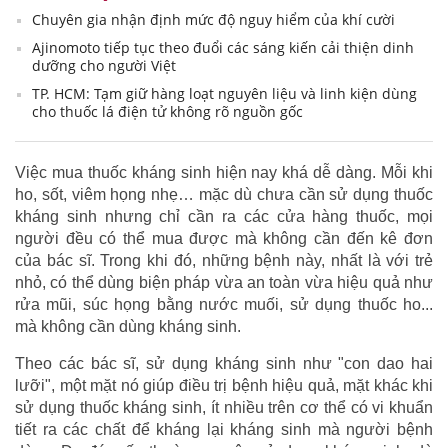
Chuyên gia nhận định mức độ nguy hiểm của khí cười
Ajinomoto tiếp tục theo đuổi các sáng kiến cải thiện dinh
dưỡng cho người Việt
TP. HCM: Tạm giữ hàng loạt nguyên liệu và linh kiện dùng
cho thuốc lá điện tử không rõ nguồn gốc
Việc mua thuốc kháng sinh hiện nay khá dễ dàng. Mỗi khi
ho, sốt, viêm họng nhẹ… mặc dù chưa cần sử dụng thuốc
kháng sinh nhưng chỉ cần ra các cửa hàng thuốc, mọi
người đều có thể mua được mà không cần đến kê đơn
của bác sĩ. Trong khi đó, những bệnh này, nhất là với trẻ
nhỏ, có thể dùng biện pháp vừa an toàn vừa hiệu quả như
rửa mũi, súc họng bằng nước muối, sử dụng thuốc ho...
mà không cần dùng kháng sinh.
Theo các bác sĩ, sử dụng kháng sinh như "con dao hai
lưỡi", một mặt nó giúp điều trị bệnh hiệu quả, mặt khác khi
sử dụng thuốc kháng sinh, ít nhiều trên cơ thể có vi khuẩn
tiết ra các chất để kháng lại kháng sinh mà người bệnh