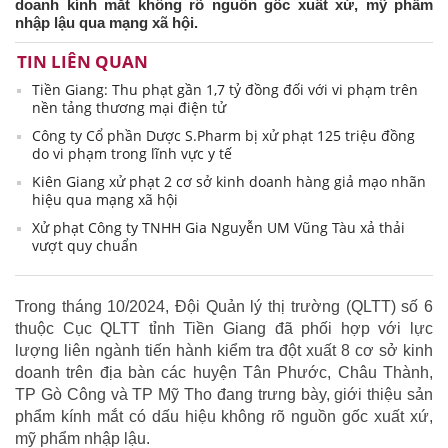
doanh kính mắt không rõ nguồn gốc xuất xứ, mỹ phẩm
nhập lậu qua mạng xã hội.
TIN LIÊN QUAN
Tiền Giang: Thu phạt gần 1,7 tỷ đồng đối với vi phạm trên
nền tảng thương mại điện tử
Công ty Cổ phần Dược S.Pharm bị xử phạt 125 triệu đồng
do vi phạm trong lĩnh vực y tế
Kiên Giang xử phạt 2 cơ sở kinh doanh hàng giả mạo nhãn
hiệu qua mạng xã hội
Xử phạt Công ty TNHH Gia Nguyễn UM Vũng Tàu xả thải
vượt quy chuẩn
Trong tháng 10/2024, Đội Quản lý thị trường (QLTT) số 6
thuộc Cục QLTT tỉnh Tiền Giang đã phối hợp với lực
lượng liên ngành tiến hành kiểm tra đột xuất 8 cơ sở kinh
doanh trên địa bàn các huyện Tân Phước, Châu Thành,
TP Gò Công và TP Mỹ Tho đang trưng bày, giới thiệu sản
phẩm kính mắt có dấu hiệu không rõ nguồn gốc xuất xứ,
mỹ phẩm nhập lậu.