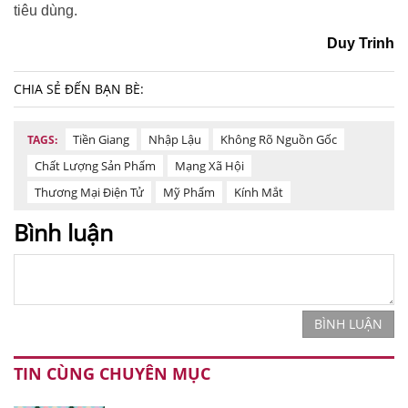
tiêu dùng.
Duy Trinh
CHIA SẺ ĐẾN BẠN BÈ:
Tiền Giang
Nhập Lậu
Không Rõ Nguồn Gốc
TAGS:
Chất Lượng Sản Phẩm
Mạng Xã Hội
Thương Mại Điện Tử
Mỹ Phẩm
Kính Mắt
Bình luận
BÌNH LUẬN
TIN CÙNG CHUYÊN MỤC