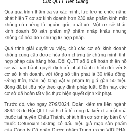
Cục QLTT Tiền Giang
Qua quá trình thẩm tra và xác minh, lực lượng chức năng
phát hiện 7 cơ sở kinh doanh hơn 230 sản phẩm kính mắt
không có chứng từ nguồn gốc, xuất xứ. Một cơ sở khác
kinh doanh 50 sản phẩm mỹ phẩm nhập khẩu nhưng
không có hóa đơn chứng từ hợp pháp.
Quá trình giải quyết vụ việc, chủ các cơ sở kinh doanh
không cung cấp được hóa đơn chứng từ chứng minh tính
hợp pháp của hàng hóa. Đội QLTT số 6 đã hoàn thiện hồ
sơ và ban hành quyết định xử phạt hành chính đối với 8
cơ sở kinh doanh, với tổng số tiền phạt là 30 triệu đồng.
Đồng thời, toàn bộ tang vật vi phạm trị giá gần 50 triệu
đồng đã bị tiêu hủy theo quy định pháp luật. Đến nay, các
cơ sở đã hoàn tất việc thực hiện quyết định xử phạt.
Trước đó, vào ngày 27/9/2024, Đoàn kiểm tra liên ngành
389/TG do Đội QLTT số 6 chủ trì cũng đã kiểm tra một nhà
thuốc tại huyện Châu Thành, phát hiện cơ sở này bán 8 vỉ
thuốc Cefuroxim 500mg có dấu hiệu giả mạo sản phẩm
của Công ty Cổ phần Dược phẩm Trung ương VIDIPHA.