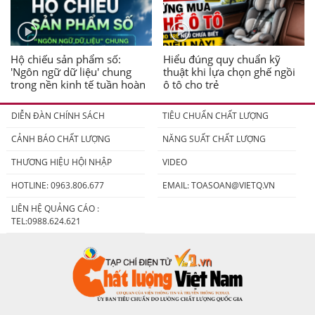
Hộ chiếu sản phẩm số:
Hiểu đúng quy chuẩn kỹ
'Ngôn ngữ dữ liệu' chung
thuật khi lựa chọn ghế ngồi
trong nền kinh tế tuần hoàn
ô tô cho trẻ
DIỄN ĐÀN CHÍNH SÁCH
TIÊU CHUẨN CHẤT LƯỢNG
CẢNH BÁO CHẤT LƯỢNG
NĂNG SUẤT CHẤT LƯỢNG
THƯƠNG HIỆU HỘI NHẬP
VIDEO
HOTLINE: 0963.806.677
EMAIL:
TOASOAN@VIETQ.VN
LIÊN HỆ QUẢNG CÁO :
TEL:0988.624.621