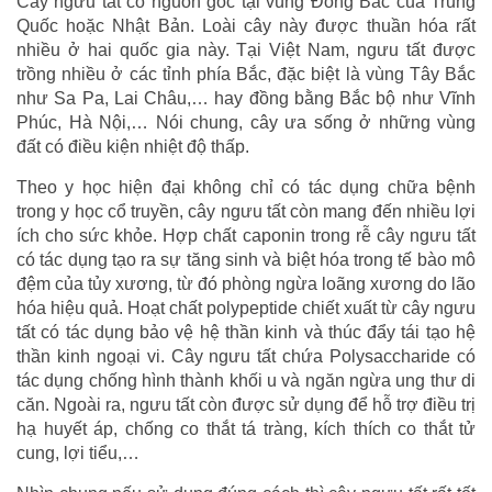
Cây ngưu tất có nguồn gốc tại vùng Đông Bắc của Trung
Quốc hoặc Nhật Bản. Loài cây này được thuần hóa rất
nhiều ở hai quốc gia này. Tại Việt Nam, ngưu tất được
trồng nhiều ở các tỉnh phía Bắc, đặc biệt là vùng Tây Bắc
như Sa Pa, Lai Châu,… hay đồng bằng Bắc bộ như Vĩnh
Phúc, Hà Nội,… Nói chung, cây ưa sống ở những vùng
đất có điều kiện nhiệt độ thấp.
Theo y học hiện đại không chỉ có tác dụng chữa bệnh
trong y học cổ truyền, cây ngưu tất còn mang đến nhiều lợi
ích cho sức khỏe. Hợp chất caponin trong rễ cây ngưu tất
có tác dụng tạo ra sự tăng sinh và biệt hóa trong tế bào mô
đệm của tủy xương, từ đó phòng ngừa loãng xương do lão
hóa hiệu quả. Hoạt chất polypeptide chiết xuất từ cây ngưu
tất có tác dụng bảo vệ hệ thần kinh và thúc đẩy tái tạo hệ
thần kinh ngoại vi. Cây ngưu tất chứa Polysaccharide có
tác dụng chống hình thành khối u và ngăn ngừa ung thư di
căn. Ngoài ra, ngưu tất còn được sử dụng để hỗ trợ điều trị
hạ huyết áp, chống co thắt tá tràng, kích thích co thắt tử
cung, lợi tiểu,…