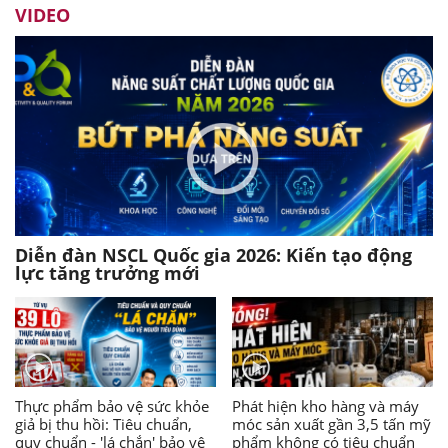
VIDEO
Diễn đàn NSCL Quốc gia 2026: Kiến tạo động
lực tăng trưởng mới
Thực phẩm bảo vệ sức khỏe
Phát hiện kho hàng và máy
giả bị thu hồi: Tiêu chuẩn,
móc sản xuất gần 3,5 tấn mỹ
quy chuẩn - 'lá chắn' bảo vệ
phẩm không có tiêu chuẩn