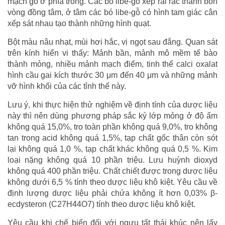
mạch gỗ ở phía trong. Các bó libe-gỗ xếp rải rác thành bốn
vòng đồng tâm, ở tâm các bó libe-gỗ có hình tam giác cân
xếp sát nhau tạo thành những hình quạt.
Bột màu nâu nhạt, mùi hơi hắc, vị ngọt sau đắng. Quan sát
trên kính hiển vi thấy: Mảnh bần, mảnh mô mềm tế bào
thành mỏng, nhiều mảnh mạch điểm, tinh thể calci oxalat
hình cầu gai kích thước 30 μm đến 40 μm và những mảnh
vỡ hình khối của các tỉnh thể này.
Lưu ý, khi thực hiện thử nghiệm về định tính của dược liệu
này thì nên dùng phương pháp sắc ký lớp mỏng ở độ ẩm
không quá 15,0%, tro toàn phần không quá 9,0%, tro không
tan trong acid không quá 1,5%, tạp chất gốc thân còn sót
lại không quá 1,0 %, tạp chất khác không quá 0,5 %. Kim
loại nặng không quá 10 phần triệu. Lưu huỳnh dioxyd
không quá 400 phần triệu. Chất chiết được trong dược liệu
không dưới 6,5 % tính theo dược liệu khô kiệt. Yêu cầu về
định lượng dược liệu phải chứa không ít hơn 0,03% β-
ecdysteron (C27H44O7) tính theo dược liệu khô kiệt.
Yêu cầu khi chế biến đối với ngưu tất thái khúc nên lấy