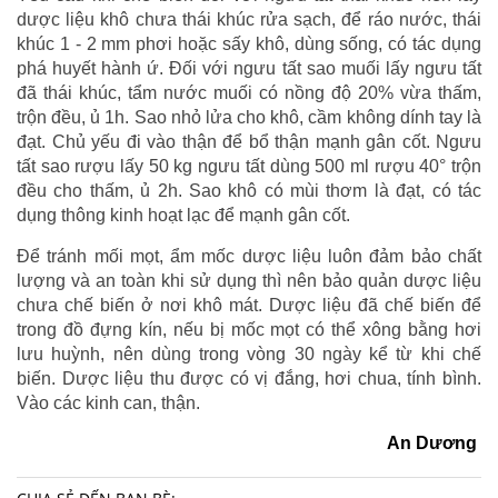
dược liệu khô chưa thái khúc rửa sạch, để ráo nước, thái
khúc 1 - 2 mm phơi hoặc sấy khô, dùng sống, có tác dụng
phá huyết hành ứ. Đối với ngưu tất sao muối lấy ngưu tất
đã thái khúc, tẩm nước muối có nồng độ 20% vừa thấm,
trộn đều, ủ 1h. Sao nhỏ lửa cho khô, cầm không dính tay là
đạt. Chủ yếu đi vào thận để bổ thận mạnh gân cốt. Ngưu
tất sao rượu lấy 50 kg ngưu tất dùng 500 ml rượu 40° trộn
đều cho thấm, ủ 2h. Sao khô có mùi thơm là đạt, có tác
dụng thông kinh hoạt lạc để mạnh gân cốt.
Để tránh mối mọt, ẩm mốc dược liệu luôn đảm bảo chất
lượng và an toàn khi sử dụng thì nên bảo quản dược liệu
chưa chế biến ở nơi khô mát. Dược liệu đã chế biến để
trong đồ đựng kín, nếu bị mốc mọt có thể xông bằng hơi
lưu huỳnh, nên dùng trong vòng 30 ngày kể từ khi chế
biến. Dược liệu thu được có vị đắng, hơi chua, tính bình.
Vào các kinh can, thận.
An Dương