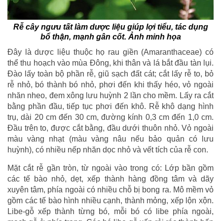
Rễ cây ngưu tất làm dược liệu giúp lợi tiểu, tác dụng
bổ thận, mạnh gân cốt. Ảnh minh họa
Đây là dược liệu thuộc họ rau giền (Amaranthaceae) có
thể thu hoạch vào mùa Đông, khi thân và lá bắt đầu tàn lụi.
Đào lấy toàn bộ phần rễ, giũ sạch đất cát; cắt lấy rễ to, bỏ
rễ nhỏ, bó thành bó nhỏ, phơi đến khi thấy héo, vỏ ngoài
nhăn nheo, đem xông lưu huỳnh 2 lần cho mềm. Lấy ra cắt
bằng phần đầu, tiếp tục phơi đến khô. Rễ khô dạng hình
trụ, dài 20 cm đến 30 cm, đường kính 0,3 cm đến 1,0 cm.
Đầu trên to, được cắt bằng, đầu dưới thuôn nhỏ. Vỏ ngoài
màu vàng nhạt (màu vàng nâu nếu bảo quản có lưu
huỳnh), có nhiều nếp nhăn dọc nhỏ và vết tích của rễ con.
Mặt cắt rễ gần tròn, từ ngoài vào trong có: Lớp bần gồm
các tế bào nhỏ, dẹt, xếp thành hàng đồng tâm và dãy
xuyên tâm, phía ngoài có nhiều chỗ bị bong ra. Mô mềm vỏ
gồm các tế bào hình nhiều cạnh, thành mỏng, xếp lộn xộn.
Libe-gỗ xếp thành từng bó, mỗi bó có libe phía ngoài,