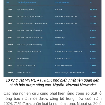
10 kỹ thuật MITRE ATT&CK phổ biến nhất liên quan đến
cảnh báo được nâng cao. Nguồn: Nozomi Networks
Các nhà nghiên cứu cũng phát hiện rằng trong số 619 lỗ
hổng bảo mật mới được công bố trong nửa cuối năm
2024, 71% được phân loại là nghiêm trọng. Ngoài ra, 20 lỗ