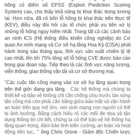
hổng có điểm số EPSS (Exploit Prediction Scoring
System) cao, cho thấy khả năng bị khai thác trong tương
lai. Hơn nữa, đã có bốn lỗ hổng bị khai thác trên thực tế
(KEV), điều này đòi hỏi các tổ chức phải ưu tiên xử lý
những lỗ hổng nguy hiểm nhất. Trong tất cả các cảnh báo
an ninh ICS (Hệ thống điều khiển công nghiệp) do Cơ
quan An ninh mạng và Cơ sở hạ tầng Hoa Kỳ (CISA) phát
hành trong sáu tháng qua, lĩnh vực sản xuất chiếm tỷ lệ
cao nhất, lên tới 75% tổng số lỗ hổng CVE được báo cáo
trong giai đoạn này. Tiếp theo là các lĩnh vực năng lượng,
viễn thông, giao thông vận tải và cơ sở thương mại.
"Các cuộc tấn công mạng vào cơ sở hạ tầng quan trọng
trên thế giới đang gia tăng.
Các hệ thống mà chúng ta
thiết kế và bảo vệ không chỉ cần chống chịu trước làn sóng
tấn công mà còn phải cân bằng giữa bảo mật và vận hành
an toàn trên quy mô lớn, nơi sinh mạng con người có thể
bị ảnh hưởng. Bằng cách hiểu rõ các mối đe dọa và tận
dụng thông tin chi tiết, chúng ta có thể bảo vệ hệ thống hạ
tầng quan trọng, đảm bảo tính kiên cường, an toàn và hoạt
động liên tục,
" ông Chris Grove - Giám đốc Chiến lược