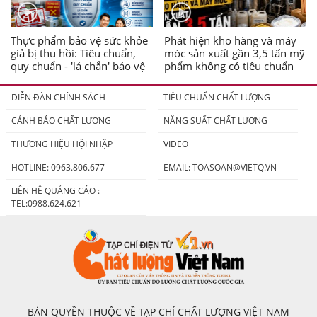
Thực phẩm bảo vệ sức khỏe
Phát hiện kho hàng và máy
giả bị thu hồi: Tiêu chuẩn,
móc sản xuất gần 3,5 tấn mỹ
quy chuẩn - 'lá chắn' bảo vệ
phẩm không có tiêu chuẩn
người tiêu dùng
DIỄN ĐÀN CHÍNH SÁCH
TIÊU CHUẨN CHẤT LƯỢNG
CẢNH BÁO CHẤT LƯỢNG
NĂNG SUẤT CHẤT LƯỢNG
THƯƠNG HIỆU HỘI NHẬP
VIDEO
HOTLINE: 0963.806.677
EMAIL:
TOASOAN@VIETQ.VN
LIÊN HỆ QUẢNG CÁO :
TEL:0988.624.621
BẢN QUYỀN THUỘC VỀ TẠP CHÍ CHẤT LƯỢNG VIỆT NAM