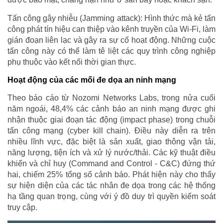
Tấn công gây nhiễu (Jamming attack): Hình thức mà kẻ tấn
công phát tín hiệu can thiệp vào kênh truyền của Wi-Fi, làm
gián đoạn liên lạc và gây ra sự cố hoạt động. Những cuộc
tấn công này có thể làm tê liệt các quy trình công nghiệp
phụ thuộc vào kết nối thời gian thực.
Hoạt động của các mối đe dọa an ninh mạng
Theo báo cáo từ Nozomi Networks Labs, trong nửa cuối
năm ngoái, 48,4% các cảnh báo an ninh mạng được ghi
nhận thuộc giai đoạn tác động (impact phase) trong chuỗi
tấn công mạng (cyber kill chain). Điều này diễn ra trên
nhiều lĩnh vực, đặc biệt là sản xuất, giao thông vận tải,
năng lượng, tiện ích và xử lý nước/thải. Các kỹ thuật điều
khiển và chỉ huy (Command and Control - C&C) đứng thứ
hai, chiếm 25% tổng số cảnh báo. Phát hiện này cho thấy
sự hiện diện của các tác nhân đe dọa trong các hệ thống
hạ tầng quan trọng, cùng với ý đồ duy trì quyền kiểm soát
truy cập.