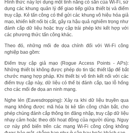
Hình thức này lợi dụng một tính năng có sẵn của Wi-Fi, sử
dụng các khung quản lý để giao tiếp giữa thiết bị và điểm
truy cập. Kẻ tấn công có thể gửi các khung vô hiệu hóa giả
mạo, khiến kết nối bị cắt, gây ra hậu quả nghiêm trọng như
đánh cắp dữ liệu hoặc truy cập trái phép khi kết hợp với
các phương thức tấn công khác.
Theo đó, những mối đe dọa chính đối với Wi-Fi công
nghiệp bao gồm:
Điểm truy cập giả mạo (Rogue Access Points - APs):
Những thiết bị không được phép do tin tặc thiết lập để bắt
chước mạng hợp pháp. Khi thiết bị vô tình kết nối với các
điểm truy cập này, dữ liệu có thể bị đánh cắp, tạo lỗ hổng
cho các mối đe dọa an ninh mạng.
Nghe lén (Eavesdropping): Xảy ra khi dữ liệu truyền qua
mạng không được mã hóa bị kẻ tấn công chặn bắt, cho
phép chúng đánh cắp thông tin đăng nhập, truy cập dữ liệu
nhạy cảm hoặc theo dõi hoạt động của người dùng. Nguy
cơ này phổ biến trên các mạng Wi-Fi công cộng không
được bảo mật, chẳng hạn như ở sân bay hoặc khách sạn.