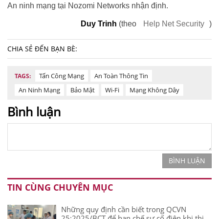
An ninh mạng tại Nozomi Networks nhận định.
Duy Trinh
(theo
Help Net Security
)
CHIA SẺ ĐẾN BẠN BÈ:
Tấn Công Mạng
An Toàn Thông Tin
TAGS:
An Ninh Mạng
Bảo Mật
Wi-Fi
Mạng Không Dây
Bình luận
BÌNH LUẬN
TIN CÙNG CHUYÊN MỤC
Những quy định cần biết trong QCVN
25:2025/BCT để hạn chế sự cố điện khi thi