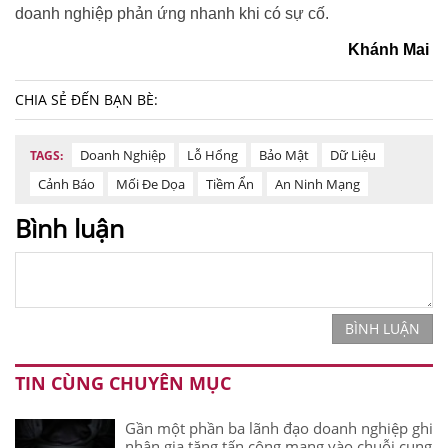
doanh nghiệp phản ứng nhanh khi có sự cố.
Khánh Mai
CHIA SẺ ĐẾN BẠN BÈ:
Doanh Nghiệp
Lỗ Hổng
Bảo Mật
Dữ Liệu
TAGS:
Cảnh Báo
Mối Đe Dọa
Tiềm Ẩn
An Ninh Mạng
Bình luận
BÌNH LUẬN
TIN CÙNG CHUYÊN MỤC
Gần một phần ba lãnh đạo doanh nghiệp ghi
nhận gia tăng tấn công mạng vào chuỗi cung