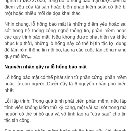
nghĩa từ ISO 27000, trong đó lỗ hổng bảo mật được xem là
điểm yếu của tài sản hoặc biện pháp kiểm soát có thể bị
một hoặc nhiều mối đe dọa khai thác.
Nhìn chung, lỗ hổng bảo mật là những điểm yếu hoặc sai
sót trong hệ thống công nghệ thông tin, phần mềm hoặc
các quy trình bảo mật. Nếu không được phát hiện và khắc
phục kịp thời, những lỗ hổng này có thể bị tin tặc lợi dụng
để làm rò rỉ thông tin nội bộ, tạo ra các cuộc tấn công mạng
quy mô lớn,...
Nguyên nhân gây ra lỗ hổng bảo mật
Lỗ hổng bảo mật có thể phát sinh từ phần cứng, phần mềm
hoặc từ con người. Dưới đây là 6 nguyên nhân phổ biến
nhất:
Lỗi lập trình: Trong quá trình phát triển phần mềm, nếu lập
trình viên không kiểm thử kỹ càng, một vài sai sót trong mã
nguồn có thể bị bỏ qua và vô tình tạo ra "cửa sau" cho tin
tặc tấn công.