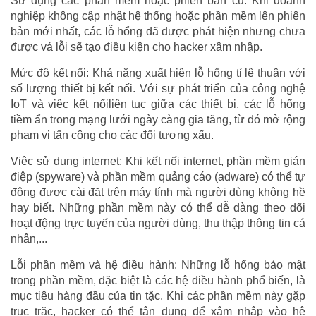
Sử dụng các phần mềm hoặc phiên bản cũ: Khi doanh
nghiệp không cập nhật hệ thống hoặc phần mềm lên phiên
bản mới nhất, các lỗ hổng đã được phát hiện nhưng chưa
được vá lỗi sẽ tạo điều kiện cho hacker xâm nhập.
Mức độ kết nối: Khả năng xuất hiện lỗ hổng tỉ lệ thuận với
số lượng thiết bị kết nối. Với sự phát triển của công nghệ
IoT và việc kết nốiliên tục giữa các thiết bị, các lỗ hổng
tiềm ẩn trong mạng lưới ngày càng gia tăng, từ đó mở rộng
phạm vi tấn công cho các đối tượng xấu.
Việc sử dụng internet: Khi kết nối internet, phần mềm gián
điệp (spyware) và phần mềm quảng cáo (adware) có thể tự
động được cài đặt trên máy tính mà người dùng không hề
hay biết. Những phần mềm này có thể dễ dàng theo dõi
hoạt động trực tuyến của người dùng, thu thập thông tin cá
nhân,...
Lỗi phần mềm và hệ điều hành: Những lỗ hổng bảo mật
trong phần mềm, đặc biệt là các hệ điều hành phổ biến, là
mục tiêu hàng đầu của tin tặc. Khi các phần mềm này gặp
trục trặc, hacker có thể tận dụng để xâm nhập vào hệ