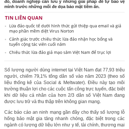
đó, doanh nghiệp cần lưu ý những giải pháp để tự bảo vệ
mình trước những mối đe dọa bảo mật tiềm ẩn.
TIN LIÊN QUAN
Lừa đảo quốc tế dưới hình thức gửi thiệp qua email và giả
mạo phần mềm diệt Virus Norton
Cảnh giác trước chiêu thức lừa đảo nhận học bổng và
tuyển cộng tác viên cuối năm
Chiêu thức lừa đảo giả mạo sâm Việt Nam để trục lợi
Số lượng người dùng internet tại Việt Nam đạt 77,93 triệu
người, chiếm 79,1% tổng dân số vào năm 2023 (theo số
liệu thống kê của Social & Meltwater). Điều này tạo môi
trường thuận lợi cho các cuộc tấn công trực tuyến, đặc biệt
khi dữ liệu cá nhân của hơn 2/3 dân số Việt Nam đang
được lưu trữ và thu thập trên không gian mạng.
Các báo cáo an ninh mạng gần đây cho thấy số lượng lỗ
hổng bảo mật gia tăng nhanh chóng, đặc biệt trong các
ngành có lượng dữ liệu lớn như y tế, tài chính, thương mại