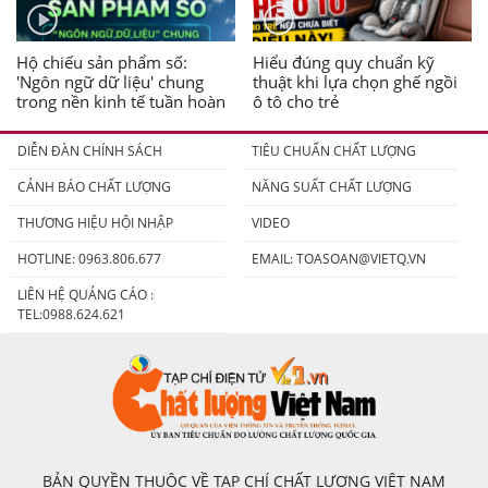
Hộ chiếu sản phẩm số:
Hiểu đúng quy chuẩn kỹ
'Ngôn ngữ dữ liệu' chung
thuật khi lựa chọn ghế ngồi
trong nền kinh tế tuần hoàn
ô tô cho trẻ
DIỄN ĐÀN CHÍNH SÁCH
TIÊU CHUẨN CHẤT LƯỢNG
CẢNH BÁO CHẤT LƯỢNG
NĂNG SUẤT CHẤT LƯỢNG
THƯƠNG HIỆU HỘI NHẬP
VIDEO
HOTLINE: 0963.806.677
EMAIL:
TOASOAN@VIETQ.VN
LIÊN HỆ QUẢNG CÁO :
TEL:0988.624.621
BẢN QUYỀN THUỘC VỀ TẠP CHÍ CHẤT LƯỢNG VIỆT NAM