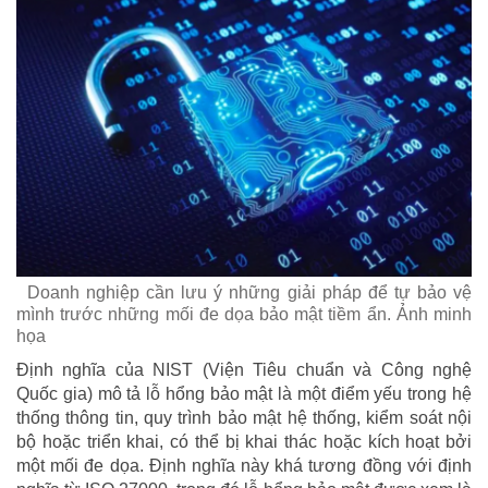
Doanh nghiệp cần lưu ý những giải pháp để tự bảo vệ
mình trước những mối đe dọa bảo mật tiềm ẩn. Ảnh minh
họa
Định nghĩa của NIST (Viện Tiêu chuẩn và Công nghệ
Quốc gia) mô tả lỗ hổng bảo mật là một điểm yếu trong hệ
thống thông tin, quy trình bảo mật hệ thống, kiểm soát nội
bộ hoặc triển khai, có thể bị khai thác hoặc kích hoạt bởi
một mối đe dọa. Định nghĩa này khá tương đồng với định