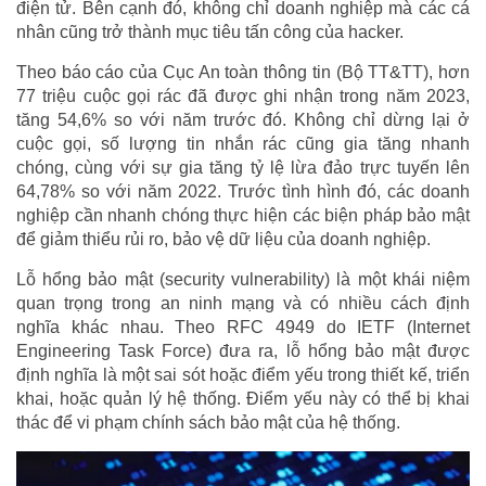
điện tử. Bên cạnh đó, không chỉ doanh nghiệp mà các cá
nhân cũng trở thành mục tiêu tấn công của hacker.
Theo báo cáo của Cục An toàn thông tin (Bộ TT&TT), hơn
77 triệu cuộc gọi rác đã được ghi nhận trong năm 2023,
tăng 54,6% so với năm trước đó. Không chỉ dừng lại ở
cuộc gọi, số lượng tin nhắn rác cũng gia tăng nhanh
chóng, cùng với sự gia tăng tỷ lệ lừa đảo trực tuyến lên
64,78% so với năm 2022. Trước tình hình đó, các doanh
nghiệp cần nhanh chóng thực hiện các biện pháp bảo mật
để giảm thiểu rủi ro, bảo vệ dữ liệu của doanh nghiệp.
Lỗ hổng bảo mật (security vulnerability) là một khái niệm
quan trọng trong an ninh mạng và có nhiều cách định
nghĩa khác nhau. Theo RFC 4949 do IETF (Internet
Engineering Task Force) đưa ra, lỗ hổng bảo mật được
định nghĩa là một sai sót hoặc điểm yếu trong thiết kế, triển
khai, hoặc quản lý hệ thống. Điểm yếu này có thể bị khai
thác để vi phạm chính sách bảo mật của hệ thống.