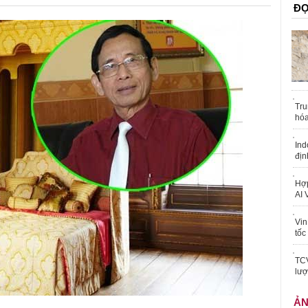
ĐỌ
Tru
hóa
Ind
địn
Hợp
AI 
Vin
tốc
TCV
lượ
Ả