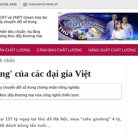
toasoan@vietq.vn
-43756 3440
RT và VNPT Green hợp tác
ẩy chuyển đổi số trong
 nhận nông nghiệp
hiện tiêu chuẩn, hạ tầng
ượng thúc đẩy thương mại
ng nghệ chiến lược
14380-1:2025 về máy
 di động
UẨN CHẤT LƯỢNG
CẢNH BÁO CHẤT LƯỢNG
NĂNG SUẤT CHẤT LƯỢNG
h nhân
ng' của các đại gia Việt
 chuyển đổi số trong chứng nhận nông nghiệp
g thúc đẩy thương mại hóa công nghệ chiến lược
thự 137 tỷ ngay tại thủ đô Hà Nội, mua “siêu giường” 4 tỷ,
 để đánh bóng tên tuổi…