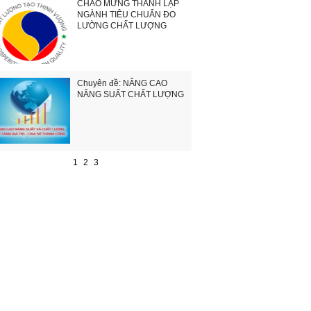
CHÀO MỪNG THÀNH LẬP
NGÀNH TIÊU CHUẨN ĐO
LƯỜNG CHẤT LƯỢNG
Chuyên đề: NÂNG CAO
NĂNG SUẤT CHẤT LƯỢNG
1
2
3