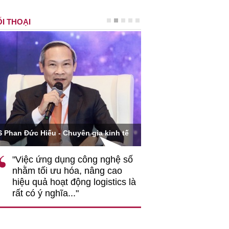
I THOẠI
Ông Hoàng Quang Phòn
S Phan Đức Hiếu - Chuyên gia kinh tế
VCCI
"Việc ứng dụng công nghệ số
""Theo tôi, cần 
nhằm tối ưu hóa, nâng cao
gốc rễ về nhận
hiệu quả hoạt động logistics là
nghiệp cần coi
rất có ý nghĩa..."
động hài hoà là
triển..."