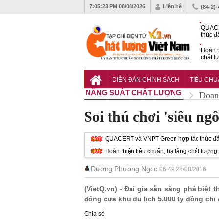
7:05:25 PM
08/08/2026
Liên hệ
(84-2)
QUACE
thúc đ
chứng
Hoàn t
chất l
hóa cô
TCVN 
nghiền
DIỄN ĐÀN CHÍNH SÁCH
TIÊU CH
NĂNG SUẤT CHẤT LƯỢNG
Doan
Soi thú chơi 'siêu ngô
QUACERT và VNPT Green hợp tác thúc đẩy
Hoàn thiện tiêu chuẩn, hạ tầng chất lượn
Dương Phương Ngọc
06:49 28/08/2016
(VietQ.vn) - Đại gia sẵn sàng phá biệt 
đóng cửa khu du lịch 5.000 tỷ đồng chỉ
Chia sẻ