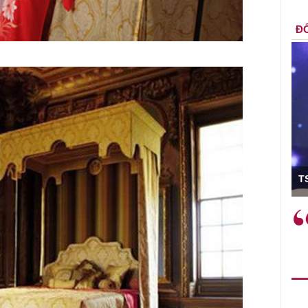
ĐỐ
ó Viện trưởng
T
ệc phải làm
Việc sử dụng hiệu quả chính
và trên thực tế
sách tài khóa không chỉ mang ý
 hành như tăng
nghĩa hỗ trợ ngắn hạn mà còn
a học công
đóng vai trò tạo nền tảng cho
 các cơ chế
tăng trưởng bền vững dài hạn.
i mới sáng tạo,