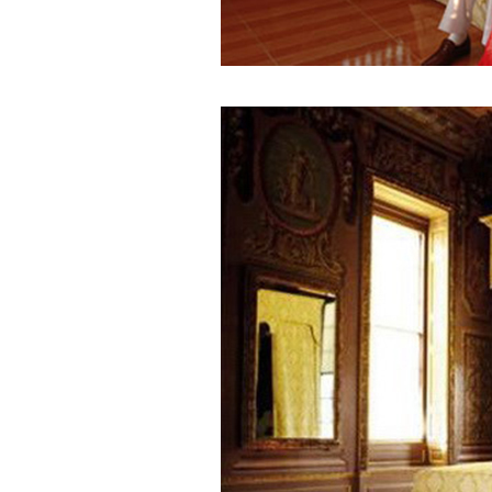
TS. Nguyễn Đức Độ - Ph
Viện Kinh tế Tài chính
"Có rất nhiều vi
ngay từ bây giờ 
đang được tiến
đầu tư cho kho
nghệ; ban hành
khuyến khích đổ
khởi nghiệp..."