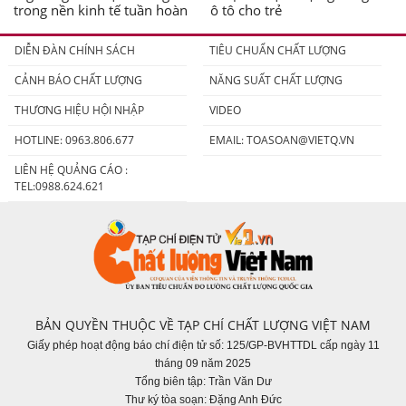
trong nền kinh tế tuần hoàn
ô tô cho trẻ
DIỄN ĐÀN CHÍNH SÁCH
TIÊU CHUẨN CHẤT LƯỢNG
CẢNH BÁO CHẤT LƯỢNG
NĂNG SUẤT CHẤT LƯỢNG
THƯƠNG HIỆU HỘI NHẬP
VIDEO
HOTLINE: 0963.806.677
EMAIL:
TOASOAN@VIETQ.VN
LIÊN HỆ QUẢNG CÁO :
TEL:0988.624.621
BẢN QUYỀN THUỘC VỀ TẠP CHÍ CHẤT LƯỢNG VIỆT NAM
Giấy phép hoạt động báo chí điện tử số: 125/GP-BVHTTDL cấp ngày 11
tháng 09 năm 2025
Tổng biên tập: Trần Văn Dư
Thư ký tòa soạn: Đặng Anh Đức