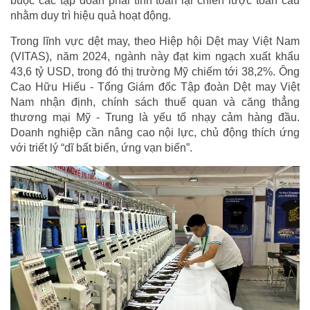
buộc các tập đoàn phải tính toán lại chiến lược toàn cầu
nhằm duy trì hiệu quả hoạt động.
Trong lĩnh vực dệt may, theo Hiệp hội Dệt may Việt Nam
(VITAS), năm 2024, ngành này đạt kim ngạch xuất khẩu
43,6 tỷ USD, trong đó thị trường Mỹ chiếm tới 38,2%. Ông
Cao Hữu Hiếu - Tổng Giám đốc Tập đoàn Dệt may Việt
Nam nhận định, chính sách thuế quan và căng thẳng
thương mại Mỹ - Trung là yếu tố nhạy cảm hàng đầu.
Doanh nghiệp cần nâng cao nội lực, chủ động thích ứng
với triết lý “dĩ bất biến, ứng vạn biến”.