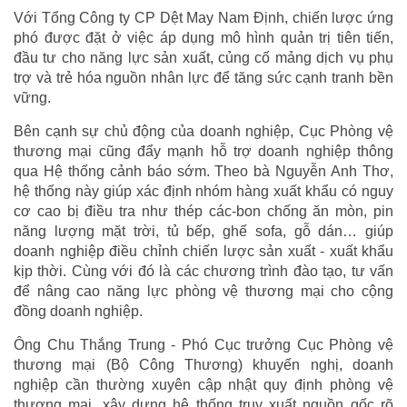
Với Tổng Công ty CP Dệt May Nam Định, chiến lược ứng
phó được đặt ở việc áp dụng mô hình quản trị tiên tiến,
đầu tư cho năng lực sản xuất, củng cố mảng dịch vụ phụ
trợ và trẻ hóa nguồn nhân lực để tăng sức cạnh tranh bền
vững.
Bên cạnh sự chủ động của doanh nghiệp, Cục Phòng vệ
thương mại cũng đẩy mạnh hỗ trợ doanh nghiệp thông
qua Hệ thống cảnh báo sớm. Theo bà Nguyễn Anh Thơ,
hệ thống này giúp xác định nhóm hàng xuất khẩu có nguy
cơ cao bị điều tra như thép các-bon chống ăn mòn, pin
năng lượng mặt trời, tủ bếp, ghế sofa, gỗ dán… giúp
doanh nghiệp điều chỉnh chiến lược sản xuất - xuất khẩu
kịp thời. Cùng với đó là các chương trình đào tạo, tư vấn
để nâng cao năng lực phòng vệ thương mại cho cộng
đồng doanh nghiệp.
Ông Chu Thắng Trung - Phó Cục trưởng Cục Phòng vệ
thương mại (Bộ Công Thương) khuyến nghị, doanh
nghiệp cần thường xuyên cập nhật quy định phòng vệ
thương mại, xây dựng hệ thống truy xuất nguồn gốc rõ