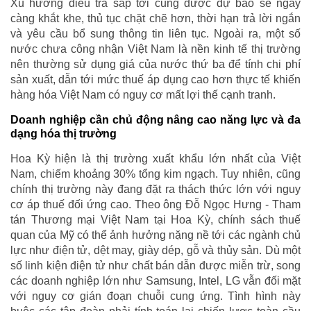
Xu hướng điều tra sắp tới cũng được dự báo sẽ ngày
càng khắt khe, thủ tục chặt chẽ hơn, thời hạn trả lời ngắn
và yêu cầu bổ sung thông tin liên tục. Ngoài ra, một số
nước chưa công nhận Việt Nam là nền kinh tế thị trường
nên thường sử dụng giá của nước thứ ba để tính chi phí
sản xuất, dẫn tới mức thuế áp dụng cao hơn thực tế khiến
hàng hóa Việt Nam có nguy cơ mất lợi thế cạnh tranh.
Doanh nghiệp cần chủ động nâng cao năng lực và đa
dạng hóa thị trường
Hoa Kỳ hiện là thị trường xuất khẩu lớn nhất của Việt
Nam, chiếm khoảng 30% tổng kim ngạch. Tuy nhiên, cũng
chính thị trường này đang đặt ra thách thức lớn với nguy
cơ áp thuế đối ứng cao. Theo ông Đỗ Ngọc Hưng - Tham
tán Thương mại Việt Nam tại Hoa Kỳ, chính sách thuế
quan của Mỹ có thể ảnh hưởng nặng nề tới các ngành chủ
lực như điện tử, dệt may, giày dép, gỗ và thủy sản. Dù một
số linh kiện điện tử như chất bán dẫn được miễn trừ, song
các doanh nghiệp lớn như Samsung, Intel, LG vẫn đối mặt
với nguy cơ gián đoạn chuỗi cung ứng. Tình hình này