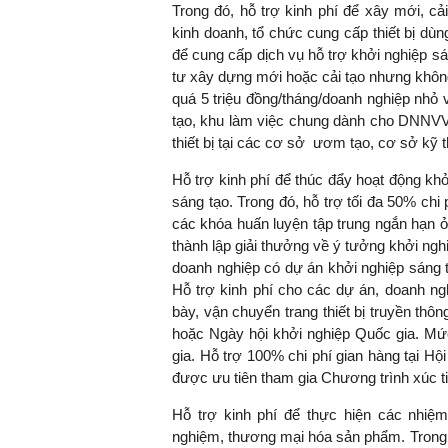
Trong đó, hỗ trợ kinh phí để xây mới, c
kinh doanh, tổ chức cung cấp thiết bị dùn
để cung cấp dịch vụ hỗ trợ khởi nghiệp s
tư xây dựng mới hoặc cải tạo nhưng khôn
quá 5 triệu đồng/tháng/doanh nghiệp nhỏ
tạo, khu làm việc chung dành cho DNNVV 
thiết bị tại các cơ sở ươm tạo, cơ sở kỹ
Hỗ trợ kinh phí để thúc đẩy hoạt động khởi
sáng tạo. Trong đó, hỗ trợ tối đa 50% chi
các khóa huấn luyện tập trung ngắn hạn ở
thành lập giải thưởng về ý tưởng khởi ngh
doanh nghiệp có dự án khởi nghiệp sáng t
Hỗ trợ kinh phí cho các dự án, doanh ngh
bày, vận chuyển trang thiết bị truyền thô
hoặc Ngày hội khởi nghiệp Quốc gia. Mức
gia. Hỗ trợ 100% chi phí gian hàng tại Hộ
được ưu tiên tham gia Chương trình xúc 
Hỗ trợ kinh phí để thực hiện các nhiệ
nghiệm, thương mại hóa sản phẩm. Trong đó