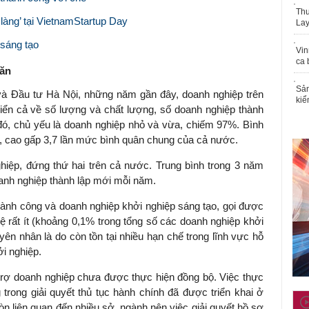
Thu
 làng’ tại VietnamStartup Day
Lay
 sáng tạo
Vin
ca 
hăn
Sản
và Đầu tư Hà Nội, những năm gần đây, doanh nghiệp trên
kiể
iển cả về số lượng và chất lượng, số doanh nghiệp thành
 đó, chủ yếu là doanh nghiệp nhỏ và vừa, chiếm 97%. Bình
, cao gấp 3,7 lần mức bình quân chung của cả nước.
iệp, đứng thứ hai trên cả nước. Trung bình trong 3 năm
anh nghiệp thành lập mới mỗi năm.
hành công và doanh nghiệp khởi nghiệp sáng tạo, gọi được
ệ rất ít (khoảng 0,1% trong tổng số các doanh nghiệp khởi
yên nhân là do còn tồn tại nhiều hạn chế trong lĩnh vực hỗ
ởi nghiệp.
 trợ doanh nghiệp chưa được thực hiện đồng bộ. Việc thực
trong giải quyết thủ tục hành chính đã được triển khai ở
n liên quan đến nhiều sở, ngành nên việc giải quyết hồ sơ