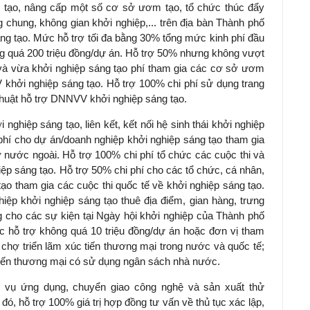
ải tạo, nâng cấp một số cơ sở ươm tạo, tổ chức thúc đẩy
g chung, không gian khởi nghiệp,... trên địa bàn Thành phố
áng tạo. Mức hỗ trợ tối đa bằng 30% tổng mức kinh phí đầu
g quá 200 triệu đồng/dự án. Hỗ trợ 50% nhưng không vượt
 và vừa khởi nghiệp sáng tạo phí tham gia các cơ sở ươm
khởi nghiệp sáng tạo. Hỗ trợ 100% chi phí sử dụng trang
 thuật hỗ trợ DNNVV khởi nghiệp sáng tạo.
 nghiệp sáng tạo, liên kết, kết nối hệ sinh thái khởi nghiệp
 phí cho dự án/doanh nghiệp khởi nghiệp sáng tạo tham gia
 nước ngoài. Hỗ trợ 100% chi phí tổ chức các cuộc thi và
iệp sáng tạo. Hỗ trợ 50% chi phí cho các tổ chức, cá nhân,
ạo tham gia các cuộc thi quốc tế về khởi nghiệp sáng tạo.
iệp khởi nghiệp sáng tạo thuê địa điểm, gian hàng, trưng
ng cho các sự kiện tại Ngày hội khởi nghiệp của Thành phố
 hỗ trợ không quá 10 triệu đồng/dự án hoặc đơn vị tham
i chợ triển lãm xúc tiến thương mại trong nước và quốc tế;
tiến thương mại có sử dụng ngân sách nhà nước.
m vụ ứng dụng, chuyển giao công nghệ và sản xuất thử
, hỗ trợ 100% giá trị hợp đồng tư vấn về thủ tục xác lập,