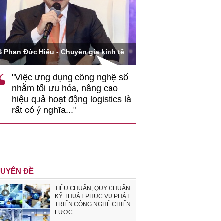
Ông Hoàng Quang Phòn
S Phan Đức Hiếu - Chuyên gia kinh tế
VCCI
"Việc ứng dụng công nghệ số
""Theo tôi, cần 
nhằm tối ưu hóa, nâng cao
gốc rễ về nhận
hiệu quả hoạt động logistics là
nghiệp cần coi
rất có ý nghĩa..."
động hài hoà là
triển..."
UYÊN ĐỀ
TIÊU CHUẨN, QUY CHUẨN
KỸ THUẬT PHỤC VỤ PHÁT
TRIỂN CÔNG NGHỆ CHIẾN
LƯỢC