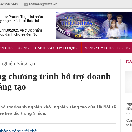
toasoan@vietq.vn
)-43756 3440
n cư Phước Thọ: Hạt nhân
 hoạch đô thị tri thức tại
Long
14430:2025 về thực phẩm
ộp dành cho trẻ đến 36
tuổi
huẩn mới đánh giá khả năng
nứt của hỗn hợp bê tông
UẨN CHẤT LƯỢNG
CẢNH BÁO CHẤT LƯỢNG
NĂNG SUẤT CHẤT LƯỢNG
CẢ
nghiệp Sáng tạo
ng chương trình hỗ trợ doanh
áng tạo
Ngư
h hỗ trợ doanh nghiệp khởi nghiệp sáng tạo của Hà Nội sẽ
tiê
sẽ kéo dài trong 5 năm.
Cả
toà
 thành công với chè