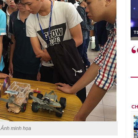
ó Viện trưởng
T
ệc phải làm
Việc sử dụng hiệu quả chính
và trên thực tế
sách tài khóa không chỉ mang ý
 hành như tăng
nghĩa hỗ trợ ngắn hạn mà còn
a học công
đóng vai trò tạo nền tảng cho
 các cơ chế
tăng trưởng bền vững dài hạn.
i mới sáng tạo,
CH
Ảnh minh họa