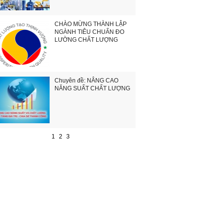
CHÀO MỪNG THÀNH LẬP
NGÀNH TIÊU CHUẨN ĐO
LƯỜNG CHẤT LƯỢNG
Chuyên đề: NÂNG CAO
NĂNG SUẤT CHẤT LƯỢNG
1
2
3