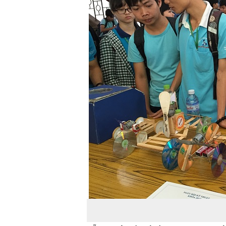
TS. Nguyễn Đức Độ - Ph
Viện Kinh tế Tài chính
"Có rất nhiều vi
ngay từ bây giờ 
đang được tiến
đầu tư cho kho
nghệ; ban hành
khuyến khích đổ
khởi nghiệp..."