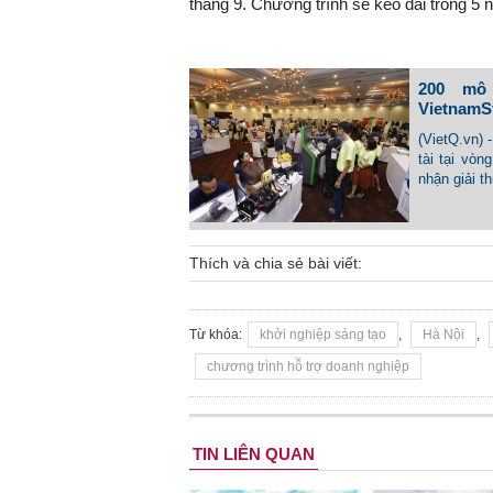
tháng 9. Chương trình sẽ kéo dài trong 5 
200 mô 
VietnamS
(VietQ.vn) 
tài tại vò
nhận giải th
Thích và chia sẻ bài viết:
Từ khóa:
khởi nghiệp sáng tạo
,
Hà Nội
,
chương trình hỗ trợ doanh nghiệp
TIN LIÊN QUAN