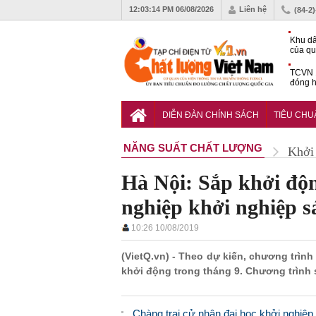
12:03:15 PM
06/08/2026
Liên hệ
(84-2
Khu dâ
của quy
Vĩnh 
TCVN 
đóng h
tháng 
Tiêu c
chống 
DIỄN ĐÀN CHÍNH SÁCH
TIÊU CH
nhựa
NĂNG SUẤT CHẤT LƯỢNG
Khởi 
Hà Nội: Sắp khởi độ
nghiệp khởi nghiệp s
10:26 10/08/2019
(VietQ.vn) - Theo dự kiến, chương trìn
khởi động trong tháng 9. Chương trình 
Chàng trai cử nhân đại học khởi nghiệp