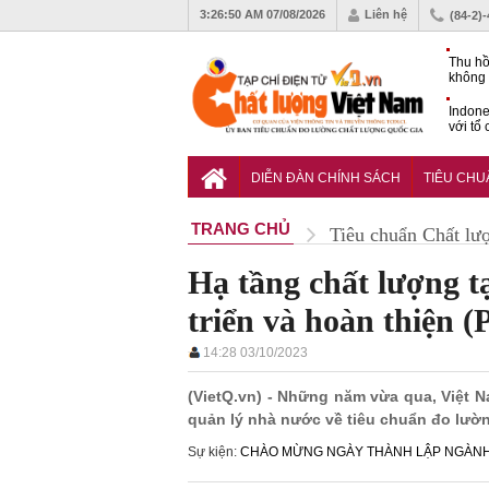
3:26:51 AM
07/08/2026
Liên hệ
(84-2)
Thu hồ
không 
Indone
với tổ
carbo
QCVN 
mới nâ
DIỄN ĐÀN CHÍNH SÁCH
TIÊU CH
công t
TRANG CHỦ
Tiêu chuẩn Chất lư
Hạ tầng chất lượng t
triển và hoàn thiện (
14:28 03/10/2023
(VietQ.vn) - Những năm vừa qua, Việt
quản lý nhà nước về tiêu chuẩn đo lườ
Sự kiện:
CHÀO MỪNG NGÀY THÀNH LẬP NGÀNH