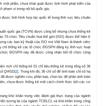
h một phần, chưa khái quát được tình hình phát triển của
ở phạm vi trong nội bộ quốc gia.
 được tình hình hợp tác quốc tế trong lĩnh vực tiêu chuẩn
u chuẩn quốc gia (TCVN) được công bố nhưng chưa thống kê
o Tổ chức Tiêu chuẩn hoá thế giới (ISO) được thể hiện ở
ượng các ban kỹ thuật của ISO mà Việt Nam là thành viên;
y chỉ thống kê các tổ chức ĐGSPH đăng ký lĩnh vực hoạt
 chức ĐGSPH này đã được công nhận bởi tổ chức công
n mới chỉ thống kê 01 chỉ tiêu thống kê trong tổng số 36
 số QI4SD
[2]
. Trong khi đó, 36 chỉ số để tính toán chỉ số hạ
u đã được nghiên cứu, phân loại, chọn lọc để phản ánh toàn
 nhiên, chưa được thống kê một cách chính thức bởi các cơ
 trạng khó khăn trong việc đánh giá thực trạng của ngành
riển tương lai của ngành TCĐLCL và khó khăn trong công