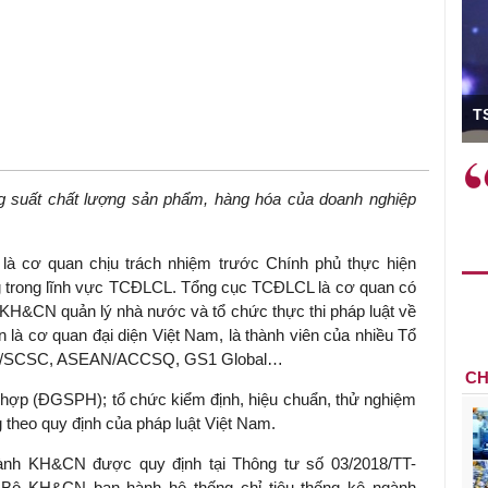
ó Viện trưởng
T
ệc phải làm
Việc sử dụng hiệu quả chính
và trên thực tế
sách tài khóa không chỉ mang ý
g suất chất lượng sản phẩm, hàng hóa của doanh nghiệp
 hành như tăng
nghĩa hỗ trợ ngắn hạn mà còn
a học công
đóng vai trò tạo nền tảng cho
à cơ quan chịu trách nhiệm trước Chính phủ thực hiện
 các cơ chế
tăng trưởng bền vững dài hạn.
g trong lĩnh vực TCĐLCL. Tổng cục TCĐLCL là cơ quan có
i mới sáng tạo,
H&CN quản lý nhà nước và tổ chức thực thi pháp luật về
à cơ quan đại diện Việt Nam, là thành viên của nhiều Tổ
EC/SCSC, ASEAN/ACCSQ, GS1 Global…
CH
 hợp (ĐGSPH); tổ chức kiểm định, hiệu chuẩn, thử nghiệm
 theo quy định của pháp luật Việt Nam.
ngành KH&CN được quy định tại Thông tư số 03/2018/TT-
Bộ KH&CN ban hành hệ thống chỉ tiêu thống kê ngành