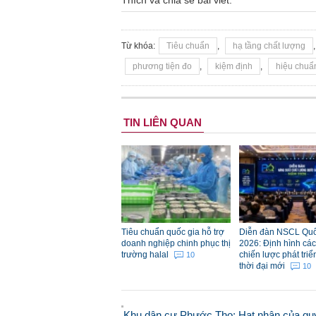
Thích và chia sẻ bài viết:
Từ khóa:
Tiêu chuẩn
,
hạ tầng chất lượng
phương tiện đo
,
kiệm định
,
hiệu chuẩ
TIN LIÊN QUAN
Tiêu chuẩn quốc gia hỗ trợ
Diễn đàn NSCL Quố
doanh nghiệp chinh phục thị
2026: Định hình các 
trường halal
chiến lược phát triể
10
thời đại mới
10
Khu dân cư Phước Thọ: Hạt nhân của qu