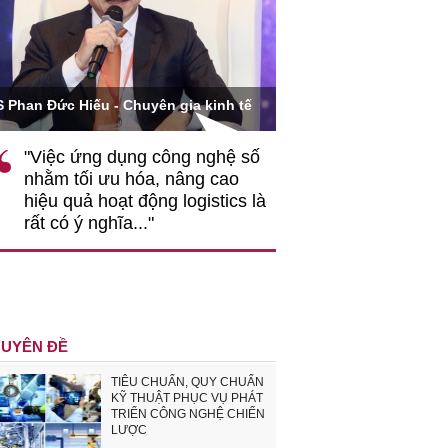
Ông Hoàng Quang Phòn
S Phan Đức Hiếu - Chuyên gia kinh tế
VCCI
"Việc ứng dụng công nghệ số
""Theo tôi, cần 
nhằm tối ưu hóa, nâng cao
gốc rễ về nhận
hiệu quả hoạt động logistics là
nghiệp cần coi
rất có ý nghĩa..."
động hài hoà là
triển..."
UYÊN ĐỀ
TIÊU CHUẨN, QUY CHUẨN
KỸ THUẬT PHỤC VỤ PHÁT
TRIỂN CÔNG NGHỆ CHIẾN
LƯỢC