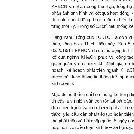
KH&CN và phân công thu thập, tổng hợp
phản ánh tình hình và kết quả hoạt động
tình hình hoạt động, hoạch định chiến 
từng thời kỳ. Trong số 53 chỉ tiêu thống
Hằng năm, Tổng cục TCĐLCL là đơn vị c
thập, tổng hợp 11 chỉ tiêu này. Sau 5 
03/2018/TT-BKHCN đã có tác động tích cự
kê của ngành KH&CN phục vụ công tác 
quan quản lý nhà nước khi đánh giá, dự b
hoạch, kế hoạch phát triển ngành KH&CN
nước sử dụng thông tin thống kê, áp dụn
kinh doanh.
Mặc dù hệ thống chỉ tiêu thống kê trong 
tin cậy, tuy nhiên vẫn còn tồn tại bất cập
diện hiện trạng và định hướng phát triể
thức, yêu cầu cần phải tiếp tục hoàn thiện 
thế phát triển và hội nhập quốc tế ngày c
hợp hơn với điều kiện kinh tế – xã hội đặ