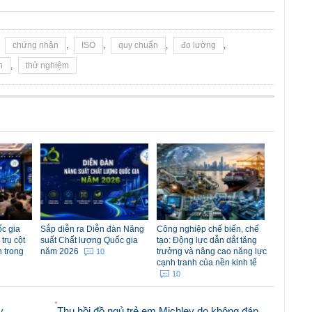
,
chứng nhận
,
ISO
,
quy chuẩn
,
đo lường
,
n
,
thử nghiệm
c gia
Sắp diễn ra Diễn đàn Năng
Công nghiệp chế biến, chế
trụ cột
suất Chất lượng Quốc gia
tạo: Động lực dẫn dắt tăng
n trong
năm 2026
trưởng và nâng cao năng lực
10
cạnh tranh của nền kinh tế
10
y
Thu hồi đồ ngủ trẻ em Michley do không đáp