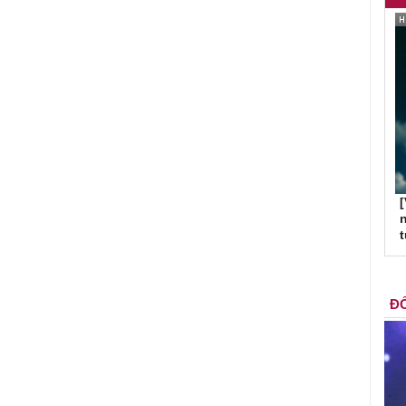
[
n
ĐỐ