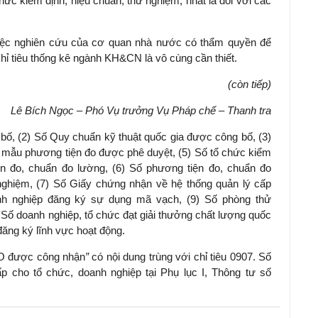
ức kiểm định, hiệu chuẩn, thử nghiệm, nhất là đối với các
việc nghiên cứu của cơ quan nhà nước có thẩm quyền để
hỉ tiêu thống kê ngành KH&CN là vô cùng cần thiết.
(còn tiếp)
Lê Bích Ngọc – Phó Vụ trưởng Vụ Pháp chế – Thanh tra
bố, (2) Số Quy chuẩn kỹ thuật quốc gia được công bố, (3)
ố mẫu phương tiện đo được phê duyệt, (5) Số tổ chức kiểm
ện đo, chuẩn đo lường, (6) Số phương tiện đo, chuẩn đo
nghiệm, (7) Số Giấy chứng nhận về hệ thống quản lý cấp
anh nghiệp đăng ký sự dụng mã vạch, (9) Số phòng thử
Số doanh nghiệp, tổ chức đạt giải thưởng chất lượng quốc
đăng ký lĩnh vực hoạt động.
SO được công nhận
”
có nội dung trùng với chỉ tiêu 0907. Số
p cho tổ chức, doanh nghiệp tại Phụ lục I, Thông tư số