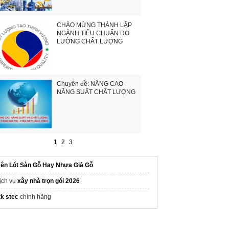
CHÀO MỪNG THÀNH LẬP
NGÀNH TIÊU CHUẨN ĐO
LƯỜNG CHẤT LƯỢNG
Chuyên đề: NÂNG CAO
NĂNG SUẤT CHẤT LƯỢNG
1
2
3
ên Lót Sàn Gỗ Hay Nhựa Giả Gỗ
ịch vụ
xây nhà trọn gói 2026
tk stec
chính hãng