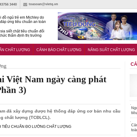
toasoan@vietq.vn
-43756 3440
i đồ ngủ trẻ em Michley do
đáp ứng tiêu chuẩn an toàn
sia siết chặt tiêu chuẩn đối
 chức thẩm định thị trường
n
27:2025/BCT: Quy chuẩn
ng chuẩn quản lý an toàn
UẨN CHẤT LƯỢNG
CẢNH BÁO CHẤT LƯỢNG
NĂNG SUẤT CHẤT LƯỢNG
rình thủy điện
CẢ
ợng
ại Việt Nam ngày càng phát
Phần 3)
Ngư
 Nam đã xây dựng được hệ thống đáp ứng cơ bản nhu cầu
tiê
ng chất lượng (TCĐLCL).
Cả
 TIÊU CHUẨN ĐO LƯỜNG CHẤT LƯỢNG
toà