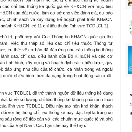
 các chỉ tiêu thống kê quốc gia về KH&CN với mục tiêu
 KH&CN của đất nước, làm cơ sở cho việc đánh giá, dự báo
lược, chính sách và xây dựng kế hoạch phát triển KH&CN
 kê ngành KH&CN, có 11 chỉ tiêu thuộc lĩnh vực TCĐLCL
[1]
.
hủ trì, phối hợp với Cục Thông tin KH&CN quốc gia thu
năm, việc thu thập số liệu các chỉ tiêu thuộc Thông tư
c, cụ thể: về cơ bản đã đáp ứng nhu cầu thông tin thống
lãnh đạo, chỉ đạo, điều hành của Bộ KH&CN và các cơ
áo tình hình, xây dựng và hoạch định các chiến lược, quy
; đáp ứng nhu cầu của tổ chức, cá nhân trong và ngoài
g dưới nhiều hình thức đa dạng trong hoạt động sản xuất,
lĩnh vực TCĐLCL đã trở thành nguồn dữ liệu thống kê đáng
N
, nhất là về số lượng chỉ tiêu thống kê không phản ánh toàn
d
n của lĩnh vực TCĐLCL. Điều này tạo nên khó khăn, thách
đối với hệ thống chỉ tiêu thống kê này, đặc biệt là trong xu
r
àng sâu rộng để tiếp cận với các chuẩn mực quốc tế và phù
c thù của Việt Nam. Các hạn chế này thể hiện: