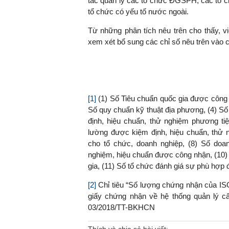
tác quản lý các tổ chức ĐGSPH, các tổ ch
tổ chức có yếu tố nước ngoài.
Từ những phân tích nêu trên cho thấy, 
xem xét bổ sung các chỉ số nêu trên vào c
[1]
(1) Số Tiêu chuẩn quốc gia được công 
Số quy chuẩn kỹ thuật địa phương, (4) S
định, hiệu chuẩn, thử nghiệm phương ti
lường được kiệm định, hiệu chuẩn, thử 
cho tổ chức, doanh nghiệp, (8) Số do
nghiệm, hiệu chuẩn được công nhận, (10) 
gia, (11) Số tổ chức đánh giá sự phù hợp 
[2]
Chỉ tiêu “Số lượng chứng nhận của I
giấy chứng nhận về hệ thống quản lý cấ
03/2018/TT-BKHCN