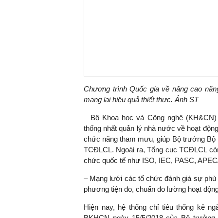
TS. Nguyễn Đức Độ - Ph
Viện Kinh tế Tài chính
"Có rất nhiều vi
ngay từ bây giờ 
Chương trình Quốc gia về nâng cao năn
đang được tiến
mang lại hiệu quả thiết thực. Ảnh ST
đầu tư cho kho
– Bộ Khoa học và Công nghệ (KH&CN) l
nghệ; ban hành
thống nhất quản lý nhà nước về hoạt độn
khuyến khích đổ
chức năng tham mưu, giúp Bộ trưởng Bộ K
khởi nghiệp..."
TCĐLCL. Ngoài ra, Tổng cục TCĐLCL còn l
chức quốc tế như ISO, IEC, PASC, AP
– Mạng lưới các tổ chức đánh giá sự phù
phương tiện đo, chuẩn đo lường hoạt động
Hiện nay, hệ thống chỉ tiêu thống kê 
BKHCN ngày 15/5/2018 của Bộ trưởng 