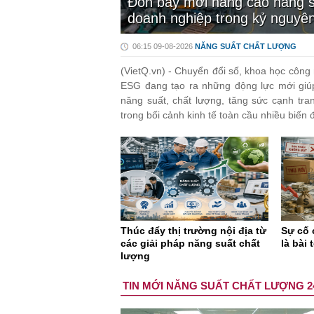
Đòn bẩy mới nâng cao năng s
doanh nghiệp trong kỷ nguyê
06:15 09-08-2026
NĂNG SUẤT CHẤT LƯỢNG
(VietQ.vn) - Chuyển đổi số, khoa học công
ESG đang tạo ra những động lực mới giú
năng suất, chất lượng, tăng sức cạnh tra
trong bối cảnh kinh tế toàn cầu nhiều biến 
Thúc đẩy thị trường nội địa từ
Sự cố 
các giải pháp năng suất chất
là bài 
lượng
TIN MỚI NĂNG SUẤT CHẤT LƯỢNG 2