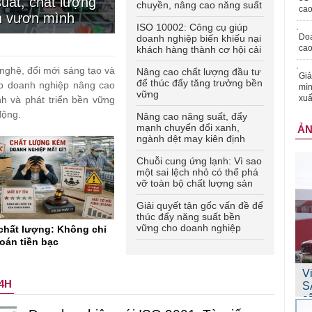
uất, chất lượng
chuyền, nâng cao năng suất
cao
n vươn mình
sản xuất
ISO 10002: Công cụ giúp
Doa
doanh nghiệp biến khiếu nại
cao
khách hàng thành cơ hội cải
tiến chất lượng
 nghệ, đổi mới sáng tạo và
Nâng cao chất lượng đầu tư
Giả
để thúc đẩy tăng trưởng bền
p doanh nghiệp nâng cao
mìn
vững
xuấ
nh và phát triển bền vững
động.
Nâng cao năng suất, đẩy
mạnh chuyển đổi xanh,
Ả
ngành dệt may kiên định
mục tiêu xuất khẩu 48 tỷ
USD năm 2026
Chuỗi cung ứng lạnh: Vì sao
một sai lệch nhỏ có thể phá
vỡ toàn bộ chất lượng sản
phẩm?
Giải quyết tận gốc vấn đề để
thúc đẩy năng suất bền
vững cho doanh nghiệp
chất lượng: Không chỉ
toán tiền bạc
V
4H
S
c