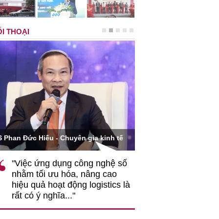
I THOẠI
Ông Hoàng Quang Phòn
S Phan Đức Hiếu - Chuyên gia kinh tế
VCCI
"Việc ứng dụng công nghệ số
""Theo tôi, cần 
nhằm tối ưu hóa, nâng cao
gốc rễ về nhận
hiệu quả hoạt động logistics là
nghiệp cần coi
rất có ý nghĩa..."
động hài hoà là
triển..."