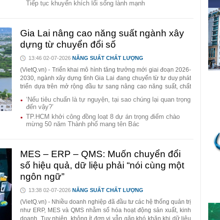
Tiếp tục khuyến khích lối sống lành mạnh
Gia Lai nâng cao năng suất ngành xây
dựng từ chuyển đổi số
13:46 02-07-2026
NĂNG SUẤT CHẤT LƯỢNG
(VietQ.vn) - Triển khai mô hình tăng trưởng mới giai đoạn 2026-
2030, ngành xây dựng tỉnh Gia Lai đang chuyển từ tư duy phát
triển dựa trên mở rộng đầu tư sang nâng cao năng suất, chất
lượng và hiệu quả. Lấy hạ tầng làm nền tảng, đồng thời thúc
‘Nếu tiêu chuẩn là tự nguyện, tại sao chúng lại quan trọng
đẩy ứng dụng khoa học công nghệ, chuyển đổi số và kinh tế
đến vậy?’
tuần hoàn, địa phương kỳ vọng tạo ra dư địa tăng trưởng mới,
TP.HCM khởi công đồng loạt 8 dự án trọng điểm chào
nâng cao chất lượng công trình và sức cạnh tranh của ngành
mừng 50 năm Thành phố mang tên Bác
xây dựng trong giai đoạn phát triển mới.
MES – ERP – QMS: Muốn chuyển đổi
số hiệu quả, dữ liệu phải “nói cùng một
ngôn ngữ”
13:38 02-07-2026
NĂNG SUẤT CHẤT LƯỢNG
(VietQ.vn) - Nhiều doanh nghiệp đã đầu tư các hệ thống quản trị
như ERP, MES và QMS nhằm số hóa hoạt động sản xuất, kinh
doanh. Tuy nhiên, không ít đơn vị vẫn gặp khó khăn khi dữ liệu