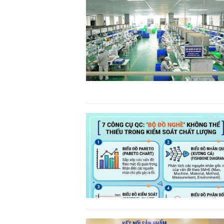
TS. Nguyễn Đức Độ - Ph
Viện Kinh tế Tài chính
"Có rất nhiều vi
ngay từ bây giờ 
đang được tiến
đầu tư cho kho
nghệ; ban hành
khuyến khích đổ