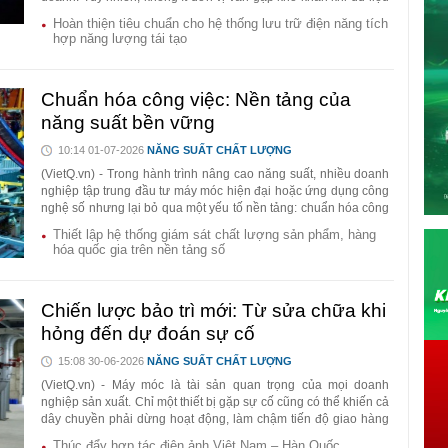
giữa các hệ thống thiếu đồng nhất, dẫn đến trùng lặp thông tin,
Hoàn thiện tiêu chuẩn cho hệ thống lưu trữ điện năng tích
phát sinh sai sót và giảm hiệu quả quản trị. Theo các chuyên
hợp năng lượng tái tạo
gia, chuẩn hóa dữ liệu là điều kiện quan trọng để kết nối các hệ
thống số, khai thác hiệu quả dữ liệu và nâng cao năng suất,
chất lượng.
Chuẩn hóa công việc: Nền tảng của
năng suất bền vững
10:14 01-07-2026
NĂNG SUẤT CHẤT LƯỢNG
(VietQ.vn) - Trong hành trình nâng cao năng suất, nhiều doanh
nghiệp tập trung đầu tư máy móc hiện đại hoặc ứng dụng công
nghệ số nhưng lại bỏ qua một yếu tố nền tảng: chuẩn hóa công
việc (Standard Work). Đây được xem là “xương sống” của hệ
Thiết lập hệ thống giám sát chất lượng sản phẩm, hàng
thống sản xuất tinh gọn, giúp giảm sai lỗi, duy trì chất lượng ổn
hóa quốc gia trên nền tảng số
định và tạo tiền đề cho cải tiến liên tục. Không có chuẩn hóa,
mọi nỗ lực cải tiến đều khó duy trì lâu dài.
Chiến lược bảo trì mới: Từ sửa chữa khi
hỏng đến dự đoán sự cố
15:08 30-06-2026
NĂNG SUẤT CHẤT LƯỢNG
(VietQ.vn) - Máy móc là tài sản quan trọng của mọi doanh
nghiệp sản xuất. Chỉ một thiết bị gặp sự cố cũng có thể khiến cả
dây chuyền phải dừng hoạt động, làm chậm tiến độ giao hàng
và phát sinh nhiều chi phí. Vì vậy, thay vì chờ máy hỏng mới sửa
Thúc đẩy hợp tác điện ảnh Việt Nam – Hàn Quốc