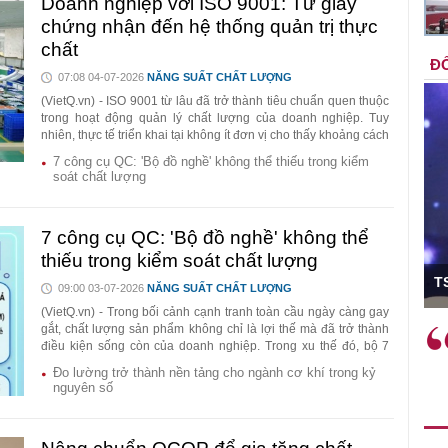
Doanh nghiệp với ISO 9001: Từ giấy
chứng nhận đến hệ thống quản trị thực
chất
ĐỐ
07:08 04-07-2026
NĂNG SUẤT CHẤT LƯỢNG
(VietQ.vn) - ISO 9001 từ lâu đã trở thành tiêu chuẩn quen thuộc
trong hoạt động quản lý chất lượng của doanh nghiệp. Tuy
nhiên, thực tế triển khai tại không ít đơn vị cho thấy khoảng cách
đáng kể giữa việc đạt chứng nhận và việc vận hành hệ thống
7 công cụ QC: 'Bộ đồ nghề' không thể thiếu trong kiểm
chất lượng thực chất. Khi bị xem như mục tiêu hoàn thành hồ
soát chất lượng
sơ, ISO 9001 dễ bị thu hẹp thành “tấm giấy chứng nhận” thay vì
một công cụ cải tiến năng suất và kiểm soát rủi ro.
7 công cụ QC: 'Bộ đồ nghề' không thể
thiếu trong kiểm soát chất lượng
ó Viện trưởng
T
09:00 03-07-2026
NĂNG SUẤT CHẤT LƯỢNG
(VietQ.vn) - Trong bối cảnh cạnh tranh toàn cầu ngày càng gay
gắt, chất lượng sản phẩm không chỉ là lợi thế mà đã trở thành
ệc phải làm
Việc sử dụng hiệu quả chính
điều kiện sống còn của doanh nghiệp. Trong xu thế đó, bộ 7
và trên thực tế
sách tài khóa không chỉ mang ý
công cụ QC (Quality Control Tools) được xem là nền tảng quan
Đo lường trở thành nền tảng cho ngành cơ khí trong kỷ
 hành như tăng
nghĩa hỗ trợ ngắn hạn mà còn
trọng giúp nhận diện sai lỗi, phân tích nguyên nhân và cải tiến
nguyên số
a học công
liên tục trong sản xuất.
đóng vai trò tạo nền tảng cho
 các cơ chế
tăng trưởng bền vững dài hạn.
i mới sáng tạo,