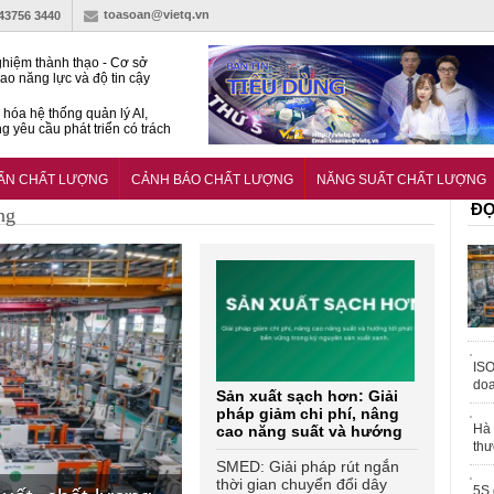
toasoan@vietq.vn
-43756 3440
hiệm thành thạo - Cơ sở
ao năng lực và độ tin cậy
thí nghiệm
hóa hệ thống quản lý AI,
g yêu cầu phát triển có trách
15:2026/BCA yêu cầu kỹ
Trung tâm sát hạch lái xe
UẨN CHẤT LƯỢNG
CẢNH BÁO CHẤT LƯỢNG
NĂNG SUẤT CHẤT LƯỢNG
 bộ
ĐỌ
ng
ISO
doa
Sản xuất sạch hơn: Giải
pháp giảm chi phí, nâng
Hà 
cao năng suất và hướng
thư
tới phát triển bền vững
SMED: Giải pháp rút ngắn
thời gian chuyển đổi dây
5S 