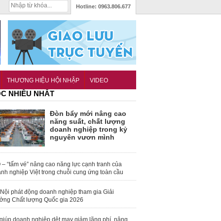
Hotline:
0963.806.677
THƯƠNG HIỆU HỘI NHẬP
VIDEO
C NHIỀU NHẤT
Đòn bẩy mới nâng cao
năng suất, chất lượng
doanh nghiệp trong kỷ
nguyên vươn mình
 – “tấm vé” nâng cao năng lực cạnh tranh của
nh nghiệp Việt trong chuỗi cung ứng toàn cầu
Nội phát động doanh nghiệp tham gia Giải
ởng Chất lượng Quốc gia 2026
giúp doanh nghiệp dệt may giảm lãng phí, nâng