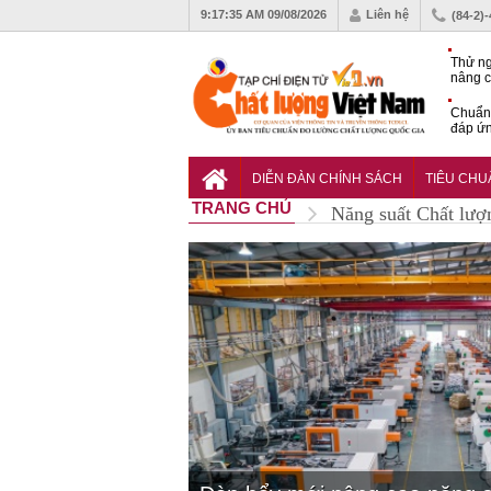
9:17:36 AM
09/08/2026
Liên hệ
(84-2)
Thử ng
nâng c
phòng 
Chuẩn 
đáp ứn
nhiệm
QCVN 
thuật 
DIỄN ĐÀN CHÍNH SÁCH
TIÊU CH
đường
TRANG CHỦ
Năng suất Chất lượ