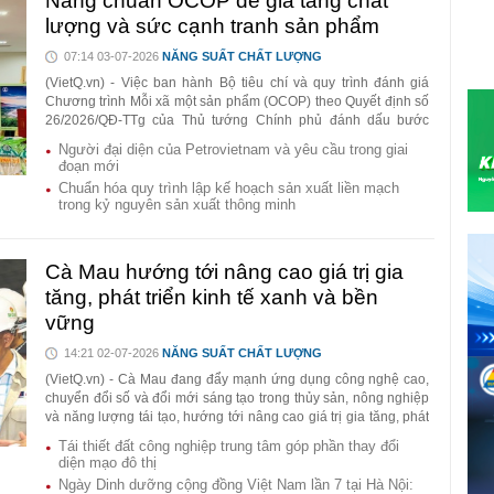
Nâng chuẩn OCOP để gia tăng chất
lượng và sức cạnh tranh sản phẩm
07:14 03-07-2026
NĂNG SUẤT CHẤT LƯỢNG
(VietQ.vn) - Việc ban hành Bộ tiêu chí và quy trình đánh giá
Chương trình Mỗi xã một sản phẩm (OCOP) theo Quyết định số
26/2026/QĐ-TTg của Thủ tướng Chính phủ đánh dấu bước
chuyển quan trọng từ phát triển theo số lượng sang lấy chất
Người đại diện của Petrovietnam và yêu cầu trong giai
lượng, tiêu chuẩn và giá trị gia tăng làm trọng tâm.
đoạn mới
Chuẩn hóa quy trình lập kế hoạch sản xuất liền mạch
trong kỷ nguyên sản xuất thông minh
Cà Mau hướng tới nâng cao giá trị gia
tăng, phát triển kinh tế xanh và bền
vững
14:21 02-07-2026
NĂNG SUẤT CHẤT LƯỢNG
(VietQ.vn) - Cà Mau đang đẩy mạnh ứng dụng công nghệ cao,
chuyển đổi số và đổi mới sáng tạo trong thủy sản, nông nghiệp
và năng lượng tái tạo, hướng tới nâng cao giá trị gia tăng, phát
triển kinh tế xanh và bền vững giai đoạn 2026–2030.
Tái thiết đất công nghiệp trung tâm góp phần thay đổi
diện mạo đô thị
Ngày Dinh dưỡng cộng đồng Việt Nam lần 7 tại Hà Nội: