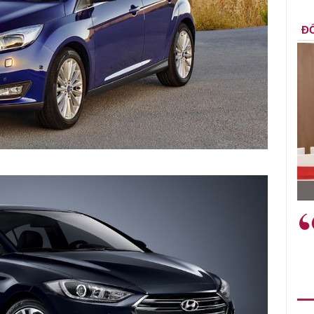
ĐỐ
ễn Đức Độ - Phó Viện trưởng
 tế Tài chính
 rất nhiều việc phải làm
Việc sử dụng hiệu qu
y từ bây giờ và trên thực tế
sách tài khóa không 
ng được tiến hành như tăng
nghĩa hỗ trợ ngắn hạ
u tư cho khoa học công
đóng vai trò tạo nền 
hệ; ban hành các cơ chế
tăng trưởng bền vững
yến khích đổi mới sáng tạo,
i nghiệp..."