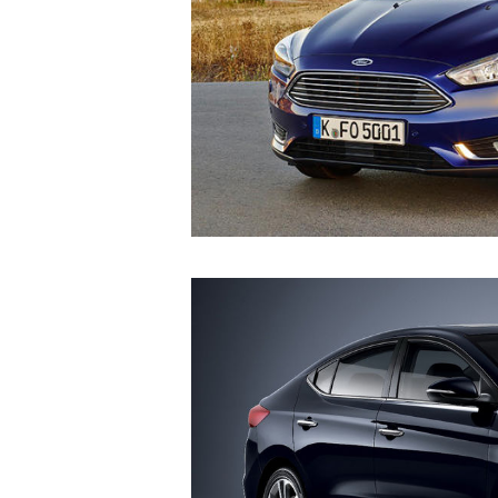
TS. Nguy
Viện Kinh
"Có
nga
đa
đầ
ng
khu
khở