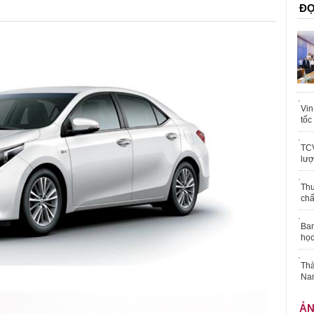
ĐỌ
Vin
tốc
TCV
lượ
Thu
chấ
Ban
học
Thà
Nam
Ả