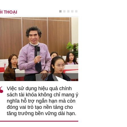
I THOẠI
Ông Hoà
TS Phan Đức Hiếu - Chuyên gia kinh tế
VCCI
ả chính
"Việc ứng dụng công nghệ số
""
chỉ mang ý
nhằm tối ưu hóa, nâng cao
gố
n mà còn
hiệu quả hoạt động logistics là
ng
tảng cho
rất có ý nghĩa..."
độ
 dài hạn.
tri