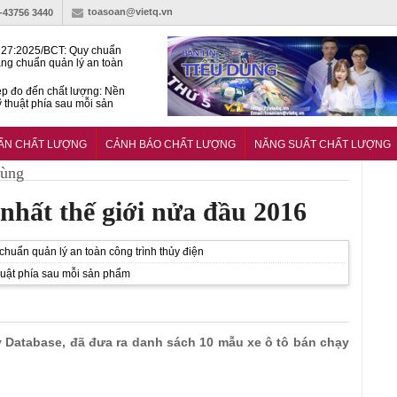
toasoan@vietq.vn
)-43756 3440
27:2025/BCT: Quy chuẩn
ng chuẩn quản lý an toàn
rình thủy điện
p đo đến chất lượng: Nền
ỹ thuật phía sau mỗi sản
n cư Phước Thọ: Hạt nhân
 hoạch đô thị tri thức tại
UẨN CHẤT LƯỢNG
CẢNH BÁO CHẤT LƯỢNG
NĂNG SUẤT CHẤT LƯỢNG
Long
dùng
 nhất thế giới nửa đầu 2016
uẩn quản lý an toàn công trình thủy điện
huật phía sau mỗi sản phẩm
y Database, đã đưa ra danh sách 10 mẫu xe ô tô bán chạy