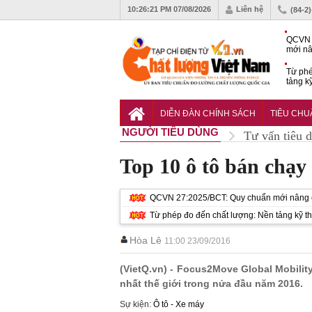
10:26:23 PM
07/08/2026
Liên hệ
(84-2
QCVN 
mới nâ
công t
Từ phé
tảng k
phẩm
Khu dâ
của quy
DIỄN ĐÀN CHÍNH SÁCH
TIÊU CH
Vĩnh 
NGƯỜI TIÊU DÙNG
Tư vấn tiêu 
Top 10 ô tô bán chạy
QCVN 27:2025/BCT: Quy chuẩn mới nâng ch
Từ phép đo đến chất lượng: Nền tảng kỹ t
Hòa Lê
11:00 23/09/2016
(VietQ.vn) - Focus2Move Global Mobilit
nhất thế giới trong nửa đầu năm 2016.
Sự kiện:
Ô tô - Xe máy