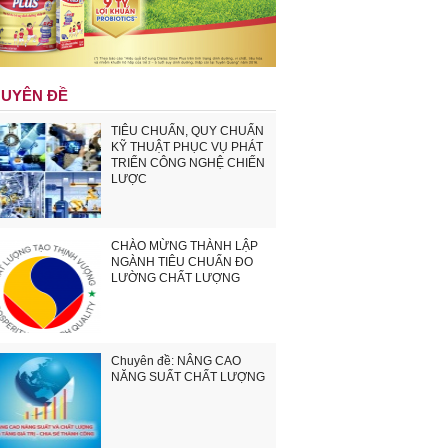
UYÊN ĐỀ
TIÊU CHUẨN, QUY CHUẨN
KỸ THUẬT PHỤC VỤ PHÁT
TRIỂN CÔNG NGHỆ CHIẾN
LƯỢC
CHÀO MỪNG THÀNH LẬP
NGÀNH TIÊU CHUẨN ĐO
LƯỜNG CHẤT LƯỢNG
Chuyên đề: NÂNG CAO
NĂNG SUẤT CHẤT LƯỢNG