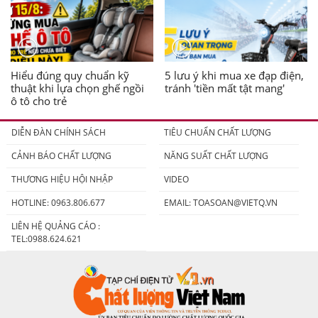
Hiểu đúng quy chuẩn kỹ
5 lưu ý khi mua xe đạp điện,
thuật khi lựa chọn ghế ngồi
tránh 'tiền mất tật mang'
ô tô cho trẻ
DIỄN ĐÀN CHÍNH SÁCH
TIÊU CHUẨN CHẤT LƯỢNG
CẢNH BÁO CHẤT LƯỢNG
NĂNG SUẤT CHẤT LƯỢNG
THƯƠNG HIỆU HỘI NHẬP
VIDEO
HOTLINE: 0963.806.677
EMAIL:
TOASOAN@VIETQ.VN
LIÊN HỆ QUẢNG CÁO :
TEL:0988.624.621