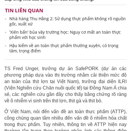
TIN LIÊN QUAN
Nhà hàng Thu Hằng 2: Sử dụng thực phẩm không rõ nguồn
gốc, xuất xứ
'Xiên bẩn' bủa vây trường học: Nguy cơ mất an toàn thực
phẩm với học sinh
Hậu kiểm về an toàn thực phẩm thường xuyên, có trọng
tâm, trọng điểm
TS Fred Unger, trưởng dự án SafePORK (dự án các
phương pháp dựa vào thị trường nhằm cải thiện mức độ
an toàn của thịt lợn tại Việt Nam), trưởng đại diện ILRI
(Viện Nghiên cứu Chăn nuôi quốc tế) tại Đông Nam Á chia
sẻ, các nghiên cứu gần đây cho thấy bằng chứng rõ ràng
về ô nhiễm vi sinh trên thịt lợn, thịt gà và thịt bò.
Ở Việt Nam, nói đến vấn đề an toàn thực phẩm (ATTP),
công chúng quan tâm nhiều đến vấn đề ô nhiễm hóa chất
trong thực phẩm. Tuy nhiên, thông tin về ATTP hiện nay
thường tập trung theo hướng phản ánh các thông điệp