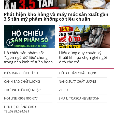
Phát hiện kho hàng và máy móc sản xuất gần
3,5 tấn mỹ phẩm không có tiêu chuẩn
Hộ chiếu sản phẩm số:
Hiểu đúng quy chuẩn kỹ
'Ngôn ngữ dữ liệu' chung
thuật khi lựa chọn ghế ngồi
trong nền kinh tế tuần hoàn
ô tô cho trẻ
DIỄN ĐÀN CHÍNH SÁCH
TIÊU CHUẨN CHẤT LƯỢNG
CẢNH BÁO CHẤT LƯỢNG
NĂNG SUẤT CHẤT LƯỢNG
THƯƠNG HIỆU HỘI NHẬP
VIDEO
HOTLINE: 0963.806.677
EMAIL:
TOASOAN@VIETQ.VN
LIÊN HỆ QUẢNG CÁO :
TEL:0988.624.621