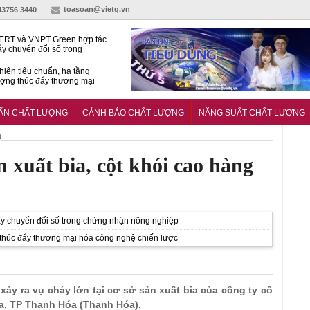
toasoan@vietq.vn
43756 3440
RT và VNPT Green hợp tác
ẩy chuyển đổi số trong
 nhận nông nghiệp
hiện tiêu chuẩn, hạ tầng
ượng thúc đẩy thương mại
ng nghệ chiến lược
14380-1:2025 về máy
 di động
UẨN CHẤT LƯỢNG
CẢNH BÁO CHẤT LƯỢNG
NĂNG SUẤT CHẤT LƯỢNG
h
n xuất bia, cột khói cao hàng
 chuyển đổi số trong chứng nhận nông nghiệp
g thúc đẩy thương mại hóa công nghệ chiến lược
xảy ra vụ cháy lớn tại cơ sở sản xuất bia của công ty cổ
Ga, TP Thanh Hóa (Thanh Hóa).