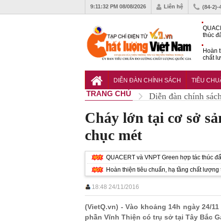
9:11:33 PM
08/08/2026
Liên hệ
(84-2)-
QUACE
thúc đ
chứng
Hoàn t
chất l
hóa cô
TCVN 
nghiền
DIỄN ĐÀN CHÍNH SÁCH
TIÊU CH
TRANG CHỦ
Diễn đàn chính sác
Cháy lớn tại cơ sở sả
chục mét
QUACERT và VNPT Green hợp tác thúc đẩy
Hoàn thiện tiêu chuẩn, hạ tầng chất lượn
18:48 24/11/2016
(VietQ.vn) - Vào khoảng 14h ngày 24/11 
phần Vĩnh Thiện có trụ sở tại Tây Bắc 