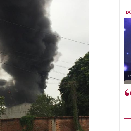
ĐỐ
ó Viện trưởng
T
ệc phải làm
Việc sử dụng hiệu quả chính
và trên thực tế
sách tài khóa không chỉ mang ý
 hành như tăng
nghĩa hỗ trợ ngắn hạn mà còn
a học công
đóng vai trò tạo nền tảng cho
 các cơ chế
tăng trưởng bền vững dài hạn.
i mới sáng tạo,