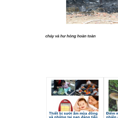
cháy và hư hỏng hoàn toàn
Thiết bị sưởi ấm mùa đông
Điểm m
và những tai nạn đáng tiếc
nhiên 