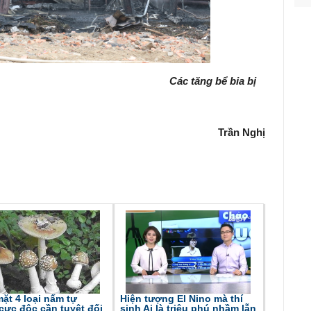
Các tăng bể bia bị
Trần Nghị
ặt 4 loại nấm tự
Hiện tượng El Nino mà thí
cực độc cần tuyệt đối
sinh Ai là triệu phú nhầm lẫn