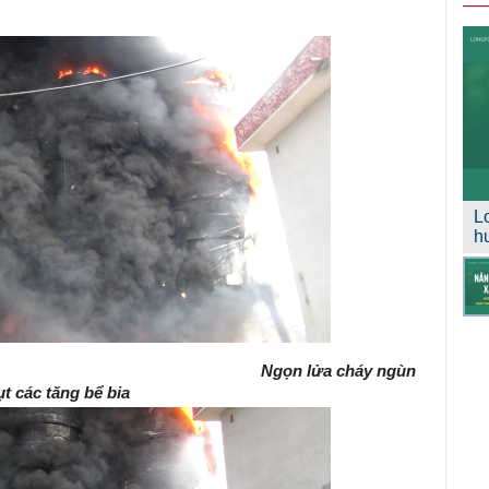
L
h
Ngọn lửa cháy ngùn
t các tăng bể bia