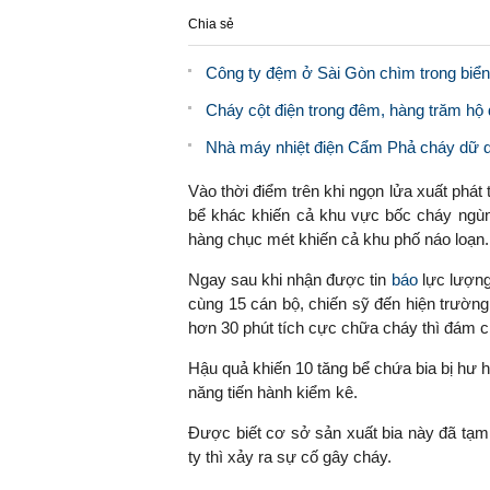
Chia sẻ
Công ty đệm ở Sài Gòn chìm trong biển
Cháy cột điện trong đêm, hàng trăm hộ
Nhà máy nhiệt điện Cẩm Phả cháy dữ d
Vào thời điểm trên khi ngọn lửa xuất phát
bể khác khiến cả khu vực bốc cháy ngùn
hàng chục mét khiến cả khu phố náo loạn.
Ngay sau khi nhận được tin
báo
lực lượng
cùng 15 cán bộ, chiến sỹ đến hiện trường
hơn 30 phút tích cực chữa cháy thì đám c
Hậu quả khiến 10 tăng bể chứa bia bị hư 
năng tiến hành kiểm kê.
Được biết cơ sở sản xuất bia này đã tạ
ty thì xảy ra sự cố gây cháy.