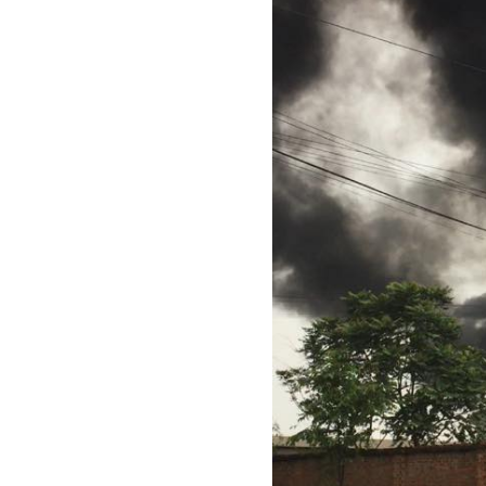
TS. Nguyễn Đức Độ - Ph
Viện Kinh tế Tài chính
"Có rất nhiều vi
ngay từ bây giờ 
đang được tiến
đầu tư cho kho
nghệ; ban hành
khuyến khích đổ
khởi nghiệp..."