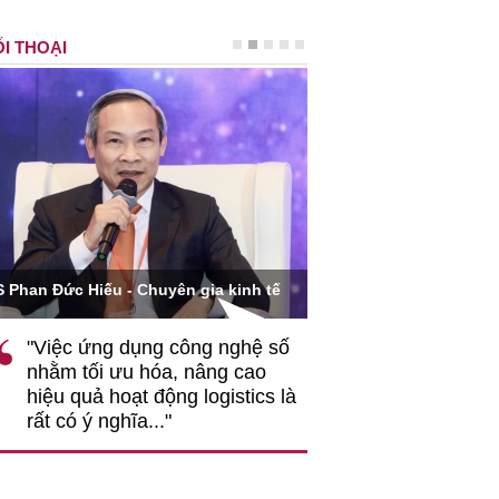
I THOẠI
Ông Hoàng Quang Phòn
S Phan Đức Hiếu - Chuyên gia kinh tế
VCCI
"Việc ứng dụng công nghệ số
""Theo tôi, cần 
nhằm tối ưu hóa, nâng cao
gốc rễ về nhận
hiệu quả hoạt động logistics là
nghiệp cần coi
rất có ý nghĩa..."
động hài hoà là
triển..."