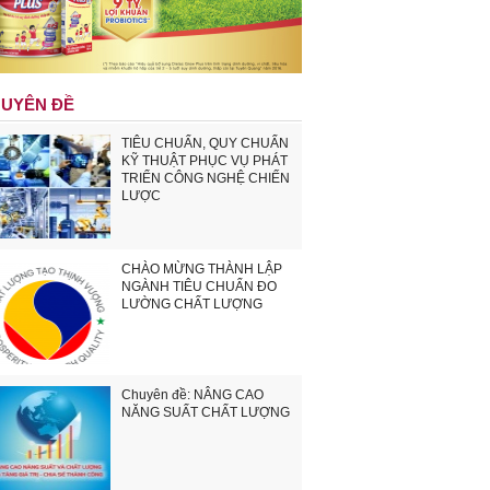
UYÊN ĐỀ
TIÊU CHUẨN, QUY CHUẨN
KỸ THUẬT PHỤC VỤ PHÁT
TRIỂN CÔNG NGHỆ CHIẾN
LƯỢC
CHÀO MỪNG THÀNH LẬP
NGÀNH TIÊU CHUẨN ĐO
LƯỜNG CHẤT LƯỢNG
Chuyên đề: NÂNG CAO
NĂNG SUẤT CHẤT LƯỢNG