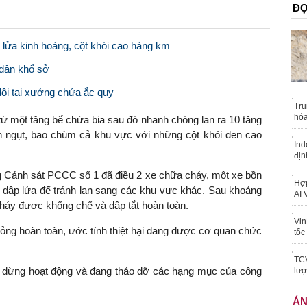
ĐỌ
 lửa kinh hoàng, cột khói cao hàng km
 dân khổ sở
ội tại xưởng chứa ắc quy
Tru
hóa
 từ một tăng bể chứa bia sau đó nhanh chóng lan ra 10 tăng
 ngụt, bao chùm cả khu vực với những cột khói đen cao
Ind
địn
 Cảnh sát PCCC số 1 đã điều 2 xe chữa cháy, một xe bồn
Hợp
 dập lửa để tránh lan sang các khu vực khác.
Sau khoảng
AI 
háy được khống chế và dập tắt hoàn toàn.
Vin
hỏng hoàn toàn, ước tính thiệt hại đang được cơ quan chức
tốc
TCV
m dừng hoạt động và đang tháo dỡ các hạng mục của công
lượ
Ả