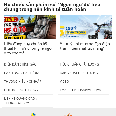
Hộ chiếu sản phẩm số: 'Ngôn ngữ dữ liệu'
chung trong nền kinh tế tuần hoàn
Hiểu đúng quy chuẩn kỹ
5 lưu ý khi mua xe đạp điện,
thuật khi lựa chọn ghế ngồi
tránh 'tiền mất tật mang'
ô tô cho trẻ
DIỄN ĐÀN CHÍNH SÁCH
TIÊU CHUẨN CHẤT LƯỢNG
CẢNH BÁO CHẤT LƯỢNG
NĂNG SUẤT CHẤT LƯỢNG
THƯƠNG HIỆU HỘI NHẬP
VIDEO
HOTLINE: 0963.806.677
EMAIL:
TOASOAN@VIETQ.VN
LIÊN HỆ QUẢNG CÁO :
TEL:0988.624.621