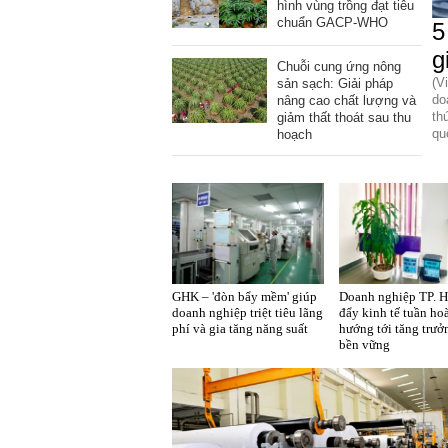
hình vùng trồng đạt tiêu
chuẩn GACP-WHO
5
g
Chuỗi cung ứng nông
(V
sản sạch: Giải pháp
do
nâng cao chất lượng và
th
giảm thất thoát sau thu
qu
hoạch
n phẩm
Lạm dụng
Bột rau
Những quy
Thu hồi đồ
kém chất
sữa tươi
‘detox’ vi
định cần
ngủ trẻ
lượng đã
cho trẻ
phạm về
biết trong
Michley
GHK – 'đòn bẩy mềm' giúp
Doanh nghiệp TP. H
bỏ qua
nhỏ: Cảnh
chất lượng,
QCVN
không đ
doanh nghiệp triệt tiêu lãng
đẩy kinh tế tuần ho
những
báo sai lầm
tiêu hủy
25:2025/BCT
ứng tiê
phí và gia tăng năng suất
hướng tới tăng trưở
bước kiểm
dẫn tới
gần 76.000
để hạn chế
chuẩn a
bền vững
soát nào?
nhiều hệ
hộp
sự cố điện
toàn
lụy sức
khi thi công
khỏe