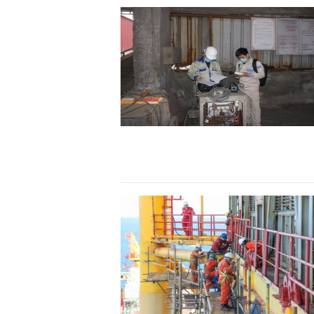
TS. Nguyễn Đức Độ - Ph
Viện Kinh tế Tài chính
"Có rất nhiều vi
ngay từ bây giờ 
đang được tiến
đầu tư cho kho
nghệ; ban hành
khuyến khích đổ
khởi nghiệp..."