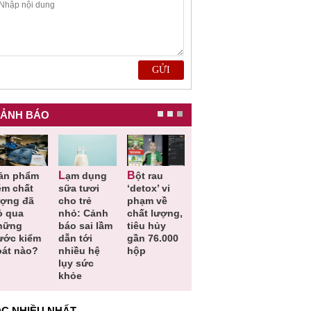
ẢNH BÁO
Lạm dụng
Bột rau
Những quy
Thu hồi đồ
ém chất
sữa tươi
‘detox’ vi
định cần
ngủ trẻ e
ượng đã
cho trẻ
phạm về
biết trong
Michley d
ỏ qua
nhỏ: Cảnh
chất lượng,
QCVN
không đá
hững
báo sai lầm
tiêu hủy
25:2025/BCT
ứng tiêu
ước kiểm
dẫn tới
gần 76.000
để hạn chế
chuẩn an
oát nào?
nhiều hệ
hộp
sự cố điện
toàn
lụy sức
khi thi công
khỏe
C NHIỀU NHẤT