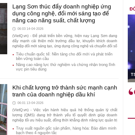
Lạng Sơn thúc đẩy doanh nghiệp ứng
ĐỐ
dụng công nghệ, đổi mới sáng tạo để
nâng cao năng suất, chất lượng
06:03 14-04-2026
(VietQ.vn) - Để phát triển bền vững, hiện nay Lạng Sơn đang
đẩy mạnh cải thiện môi trường đầu tư, khuyến khích doanh
nghiệp đổi mới sáng tạo, ứng dụng công nghệ và chuyển đổi số
trong sản xuất nhằm nâng cao năng suất, chất lượng và năng
Tiêu chuẩn quốc tế: Nền tảng cho đổi mới và phát triển
lực cạnh tranh.
bền vững toàn cầu
Nâng cao năng lực thử nghiệm và chứng nhận trong lĩnh
vực pin tiêu dùng
ó Viện trưởng
T
Khi chất lượng trở thành sức mạnh cạnh
ệc phải làm
Việc sử dụng hiệu quả chính
tranh của doanh nghiệp dầu khí
và trên thực tế
sách tài khóa không chỉ mang ý
 hành như tăng
nghĩa hỗ trợ ngắn hạn mà còn
06:01 13-04-2026
a học công
đóng vai trò tạo nền tảng cho
(VietQ.vn) - Việc vận hành hiệu quả hệ thống quản lý chất
lượng (QMS) đang trở thành yếu tố quyết định giúp doanh
 các cơ chế
tăng trưởng bền vững dài hạn.
nghiệp tối ưu hiệu suất, đồng thời khẳng định năng lực quản trị
i mới sáng tạo,
trong bối cảnh ngành năng lượng nhiều biến động như hiện
Truy xuất nguồn gốc sản phẩm, hàng hóa: Bảo đảm minh
nay.
bạch theo 4 nguyên tắc