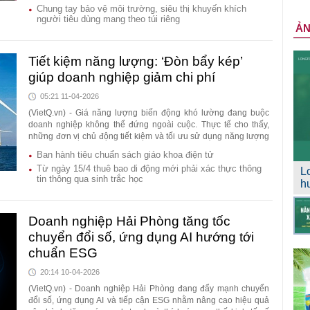
Chung tay bảo vệ môi trường, siêu thị khuyến khích
người tiêu dùng mang theo túi riêng
Ả
Tiết kiệm năng lượng: ‘Đòn bẩy kép’
giúp doanh nghiệp giảm chi phí
05:21 11-04-2026
(VietQ.vn) - Giá năng lượng biến động khó lường đang buộc
doanh nghiệp không thể đứng ngoài cuộc. Thực tế cho thấy,
những đơn vị chủ động tiết kiệm và tối ưu sử dụng năng lượng
không chỉ giảm áp lực chi phí mà còn tạo lợi thế cạnh tranh dài
Ban hành tiêu chuẩn sách giáo khoa điện tử
hạn trong bối cảnh chuyển dịch năng lượng ngày càng cấp
Từ ngày 15/4 thuê bao di động mới phải xác thực thông
L
thiết.
tin thông qua sinh trắc học
h
Doanh nghiệp Hải Phòng tăng tốc
chuyển đổi số, ứng dụng AI hướng tới
chuẩn ESG
20:14 10-04-2026
(VietQ.vn) - Doanh nghiệp Hải Phòng đang đẩy mạnh chuyển
đổi số, ứng dụng AI và tiếp cận ESG nhằm nâng cao hiệu quả