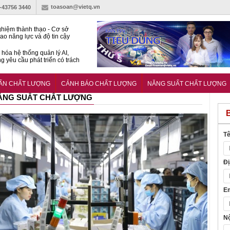
toasoan@vietq.vn
)-43756 3440
hiệm thành thạo - Cơ sở
ao năng lực và độ tin cậy
thí nghiệm
hóa hệ thống quản lý AI,
g yêu cầu phát triển có trách
15:2026/BCA yêu cầu kỹ
Trung tâm sát hạch lái xe
UẨN CHẤT LƯỢNG
CẢNH BÁO CHẤT LƯỢNG
NĂNG SUẤT CHẤT LƯỢNG
 bộ
ĂNG SUẤT CHẤT LƯỢNG
Tê
Đị
Em
Nộ