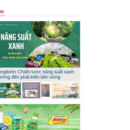
NH
ongform: Chiến lược năng suất xanh
ướng đến phát triển bền vững