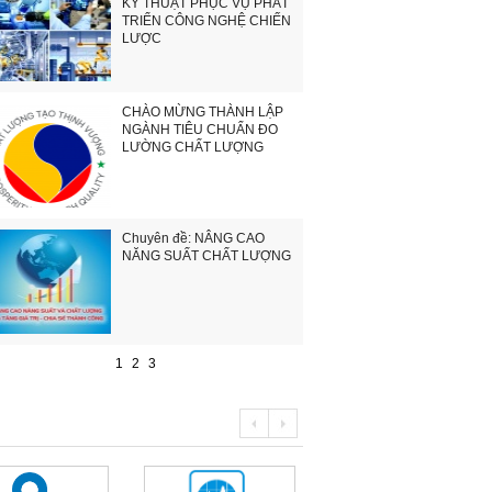
KỸ THUẬT PHỤC VỤ PHÁT
TRIỂN CÔNG NGHỆ CHIẾN
LƯỢC
CHÀO MỪNG THÀNH LẬP
NGÀNH TIÊU CHUẨN ĐO
LƯỜNG CHẤT LƯỢNG
Chuyên đề: NÂNG CAO
NĂNG SUẤT CHẤT LƯỢNG
1
2
3