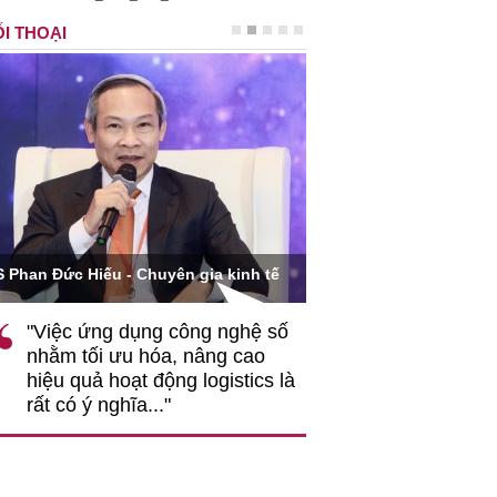
I THOẠI
Ông Hoàng Quang Phòn
S Phan Đức Hiếu - Chuyên gia kinh tế
VCCI
"Việc ứng dụng công nghệ số
""Theo tôi, cần 
nhằm tối ưu hóa, nâng cao
gốc rễ về nhận
hiệu quả hoạt động logistics là
nghiệp cần coi
rất có ý nghĩa..."
động hài hoà là
triển..."