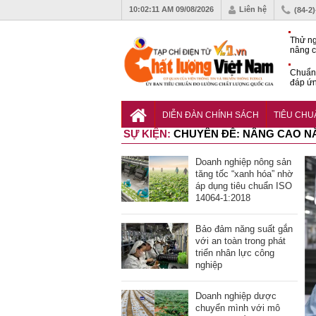
10:02:12 AM
09/08/2026
Liên hệ
(84-2
Thử ng
nâng c
phòng 
Chuẩn 
đáp ứn
nhiệm
QCVN 
thuật 
DIỄN ĐÀN CHÍNH SÁCH
TIÊU CH
đường
SỰ KIỆN:
CHUYÊN ĐỀ: NÂNG CAO N
Doanh nghiệp nông sản
tăng tốc “xanh hóa” nhờ
áp dụng tiêu chuẩn ISO
14064-1:2018
Bảo đảm năng suất gắn
với an toàn trong phát
triển nhân lực công
nghiệp
Doanh nghiệp dược
chuyển mình với mô