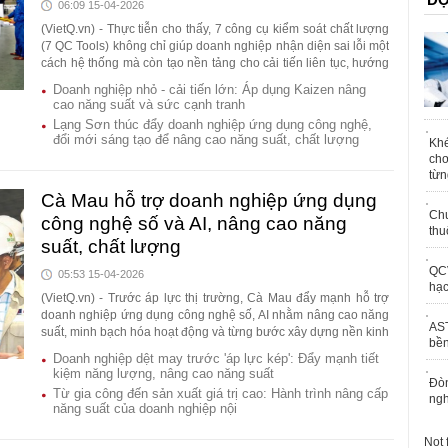
06:09 15-04-2026
(VietQ.vn) - Thực tiễn cho thấy, 7 công cụ kiểm soát chất lượng
(7 QC Tools) không chỉ giúp doanh nghiệp nhận diện sai lỗi một
cách hệ thống mà còn tạo nền tảng cho cải tiến liên tục, hướng
tới vận hành hiệu quả và bền vững, đặc biệt với ngành công
Doanh nghiệp nhỏ - cải tiến lớn: Áp dụng Kaizen nâng
nghiệp giấy.
cao năng suất và sức cạnh tranh
Lạng Sơn thúc đẩy doanh nghiệp ứng dụng công nghệ,
đổi mới sáng tạo để nâng cao năng suất, chất lượng
Khé
chơ
từn
Cà Mau hỗ trợ doanh nghiệp ứng dụng
Chu
công nghệ số và AI, nâng cao năng
thu
suất, chất lượng
QCV
05:53 15-04-2026
hạc
(VietQ.vn) - Trước áp lực thị trường, Cà Mau đẩy mạnh hỗ trợ
doanh nghiệp ứng dụng công nghệ số, AI nhằm nâng cao năng
AST
suất, minh bạch hóa hoạt động và từng bước xây dựng nền kinh
bền
tế số bền vững.
Doanh nghiệp dệt may trước 'áp lực kép': Đẩy mạnh tiết
kiệm năng lượng, nâng cao năng suất
Đòn
Từ gia công đến sản xuất giá trị cao: Hành trình nâng cấp
ngh
năng suất của doanh nghiệp nội
Not 