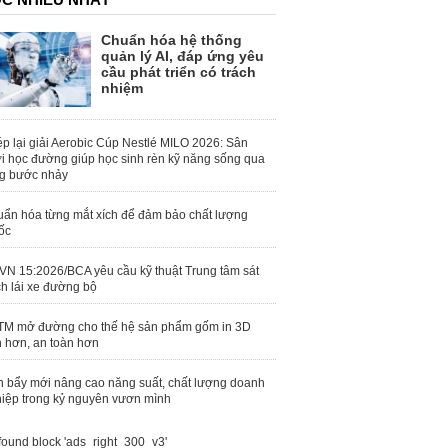
Chuẩn hóa hệ thống
quản lý AI, đáp ứng yêu
cầu phát triển có trách
nhiệm
p lại giải Aerobic Cúp Nestlé MILO 2026: Sân
i học đường giúp học sinh rèn kỹ năng sống qua
g bước nhảy
ẩn hóa từng mắt xích để đảm bảo chất lượng
ốc
N 15:2026/BCA yêu cầu kỹ thuật Trung tâm sát
h lái xe đường bộ
M mở đường cho thế hệ sản phẩm gốm in 3D
 hơn, an toàn hơn
 bẩy mới nâng cao năng suất, chất lượng doanh
iệp trong kỷ nguyên vươn mình
found block 'ads_right_300_v3'