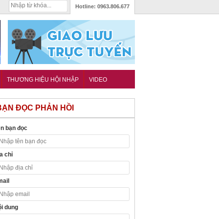
Hotline:
0963.806.677
THƯƠNG HIỆU HỘI NHẬP
VIDEO
BẠN ĐỌC PHẢN HỒI
n bạn đọc
a chỉ
ail
i dung