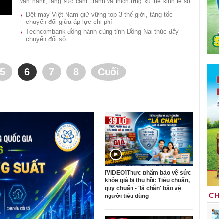
vận hành, tăng sức cạnh tranh và thích ứng xu thế kinh tế số
toàn cầu.
Dệt may Việt Nam giữ vững top 3 thế giới, tăng tốc
chuyển đổi giữa áp lực chi phí
Techcombank đồng hành cùng tỉnh Đồng Nai thúc đẩy
chuyển đổi số
5
6
7
8
Cuối
[VIDEO]Thực phẩm bảo vệ sức
khỏe giả bị thu hồi: Tiêu chuẩn,
quy chuẩn - 'lá chắn' bảo vệ
CH
người tiêu dùng