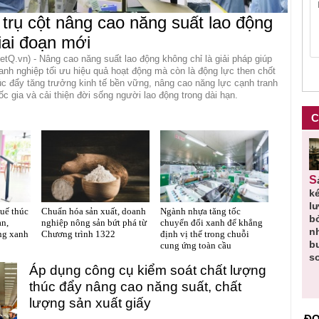
 trụ cột nâng cao năng suất lao động
iai đoạn mới
ietQ.vn) - Nâng cao năng suất lao động không chỉ là giải pháp giúp
anh nghiệp tối ưu hiệu quả hoạt động mà còn là động lực then chốt
úc đẩy tăng trưởng kinh tế bền vững, nâng cao năng lực cạnh tranh
ốc gia và cải thiện đời sống người lao động trong dài hạn.
C
Thu hồi
Người tiêu
Cảnh báo
Thu hồi
Sản phẩm
 em
Cao lỏng
dùng cần
sản phẩm
toàn quốc
k
 do
Cảm cúm
cảnh giác
nhập ngoại
và tiêu hủy
l
uế thúc
Chuẩn hóa sản xuất, doanh
Ngành nhựa tăng tốc
áp
Bảo
lựa chọn
bị thu hồi
nước rửa
b
àn,
nghiệp nông sản bứt phá từ
chuyển đổi xanh để khẳng
u
Phương
thịt lợn đạt
do mất an
tay dạng
n
ng xanh
Chương trình 1322
định vị thế trong chuỗi
n
không đạt
tiêu chuẩn
toàn có thể
bọt Layer
b
cung ứng toàn cầu
chất lượng
và an toàn
xuất hiện
Clean do
s
Áp dụng công cụ kiểm soát chất lượng
tại Việt Nam
sản xuất
trái phép
thúc đẩy nâng cao năng suất, chất
lượng sản xuất giấy
ĐỌ