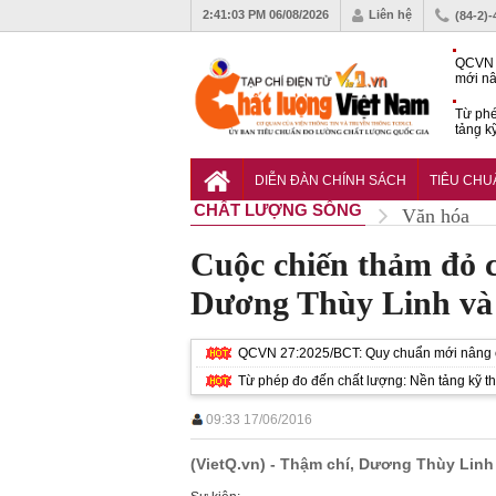
2:41:05 PM
06/08/2026
Liên hệ
(84-2)
QCVN 
mới nâ
công t
Từ phé
tảng k
phẩm
Khu dâ
của quy
DIỄN ĐÀN CHÍNH SÁCH
TIÊU CH
Vĩnh 
CHẤT LƯỢNG SỐNG
Văn hóa
Cuộc chiến thảm đỏ 
Dương Thùy Linh và
QCVN 27:2025/BCT: Quy chuẩn mới nâng ch
Từ phép đo đến chất lượng: Nền tảng kỹ t
09:33 17/06/2016
(VietQ.vn) - Thậm chí, Dương Thùy Linh