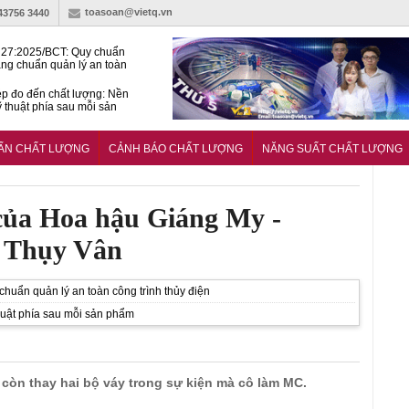
toasoan@vietq.vn
-43756 3440
27:2025/BCT: Quy chuẩn
ng chuẩn quản lý an toàn
rình thủy điện
p đo đến chất lượng: Nền
ỹ thuật phía sau mỗi sản
n cư Phước Thọ: Hạt nhân
 hoạch đô thị tri thức tại
UẨN CHẤT LƯỢNG
CẢNH BÁO CHẤT LƯỢNG
NĂNG SUẤT CHẤT LƯỢNG
Long
của Hoa hậu Giáng My -
 Thụy Vân
uẩn quản lý an toàn công trình thủy điện
huật phía sau mỗi sản phẩm
 còn thay hai bộ váy trong sự kiện mà cô làm MC.