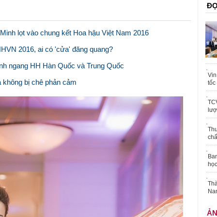
ĐỌ
Minh lọt vào chung kết Hoa hậu Việt Nam 2016
HHVN 2016, ai có 'cửa' đăng quang?
, sánh ngang HH Hàn Quốc và Trung Quốc
Vin
 không bị chê phản cảm
tốc
TCV
lượ
Thu
chấ
Ban
học
Thà
Nam
Ả