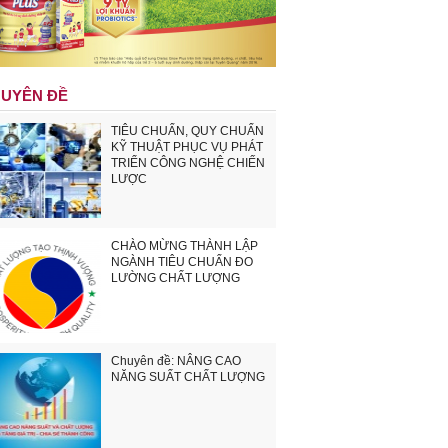
UYÊN ĐỀ
TIÊU CHUẨN, QUY CHUẨN
KỸ THUẬT PHỤC VỤ PHÁT
TRIỂN CÔNG NGHỆ CHIẾN
LƯỢC
CHÀO MỪNG THÀNH LẬP
NGÀNH TIÊU CHUẨN ĐO
LƯỜNG CHẤT LƯỢNG
Chuyên đề: NÂNG CAO
NĂNG SUẤT CHẤT LƯỢNG