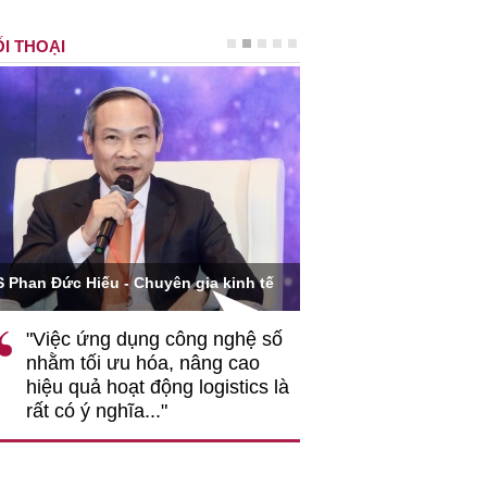
I THOẠI
Ông Hoàng Quang Phòn
S Phan Đức Hiếu - Chuyên gia kinh tế
VCCI
"Việc ứng dụng công nghệ số
""Theo tôi, cần 
nhằm tối ưu hóa, nâng cao
gốc rễ về nhận
hiệu quả hoạt động logistics là
nghiệp cần coi
rất có ý nghĩa..."
động hài hoà là
triển..."