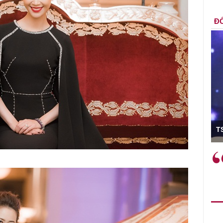
ĐỐ
ó Viện trưởng
T
ệc phải làm
Việc sử dụng hiệu quả chính
và trên thực tế
sách tài khóa không chỉ mang ý
 hành như tăng
nghĩa hỗ trợ ngắn hạn mà còn
a học công
đóng vai trò tạo nền tảng cho
 các cơ chế
tăng trưởng bền vững dài hạn.
i mới sáng tạo,