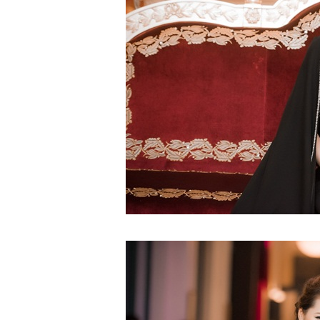
TS. Nguyễn Đức Độ - Ph
Viện Kinh tế Tài chính
"Có rất nhiều vi
ngay từ bây giờ 
đang được tiến
đầu tư cho kho
nghệ; ban hành
khuyến khích đổ
khởi nghiệp..."