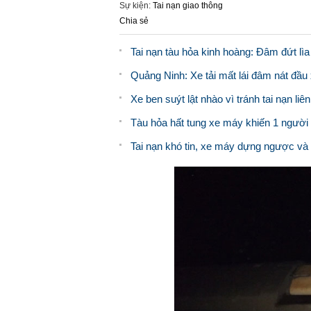
Sự kiện:
Tai nạn giao thông
Chia sẻ
Tai nạn tàu hỏa kinh hoàng: Đâm đứt lìa 
Quảng Ninh: Xe tải mất lái đâm nát đầu
Xe ben suýt lật nhào vì tránh tai nạn liê
Tàu hỏa hất tung xe máy khiến 1 người
Tai nạn khó tin, xe máy dựng ngược và k