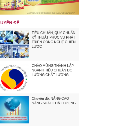
UYÊN ĐỀ
TIÊU CHUẨN, QUY CHUẨN
KỸ THUẬT PHỤC VỤ PHÁT
TRIỂN CÔNG NGHỆ CHIẾN
LƯỢC
CHÀO MỪNG THÀNH LẬP
NGÀNH TIÊU CHUẨN ĐO
LƯỜNG CHẤT LƯỢNG
Chuyên đề: NÂNG CAO
NĂNG SUẤT CHẤT LƯỢNG