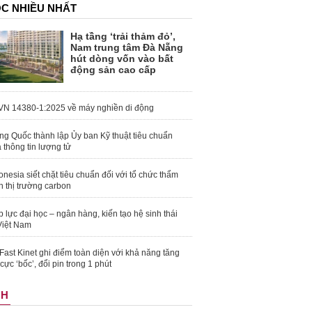
C NHIỀU NHẤT
Hạ tầng ‘trải thảm đỏ’,
Nam trung tâm Đà Nẵng
hút dòng vốn vào bất
động sản cao cấp
N 14380-1:2025 về máy nghiền di động
ng Quốc thành lập Ủy ban Kỹ thuật tiêu chuẩn
 thông tin lượng tử
onesia siết chặt tiêu chuẩn đối với tổ chức thẩm
h thị trường carbon
 lực đại học – ngân hàng, kiến tạo hệ sinh thái
Việt Nam
Fast Kinet ghi điểm toàn diện với khả năng tăng
 cực ‘bốc’, đổi pin trong 1 phút
NH