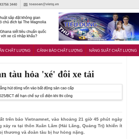
toasoan@vietq.vn
-43756 3440
huật sắp đặt không gian
ó chủ đích tại The Magnolia
 Ghana siết tiêu chuẩn quốc
i với xe cũ nhập khẩu?
g ‘trải thảm đỏ’, Nam trung
 Nẵng hút dòng vốn vào bất
UẨN CHẤT LƯỢNG
CẢNH BÁO CHẤT LƯỢNG
NĂNG SUẤT CHẤT LƯỢNG
ản cao cấp
n tàu hỏa 'xé' đôi xe tải
Nẵng hút dòng vốn vào bất động sản cao cấp
25/BCT để hạn chế sự cố điện khi thi công
nhất trên báo Vietnamnet, vào khoảng 21 giờ 45 phút ngày
 xảy ra tại thôn Xuân Lâm (Hải Lăng, Quảng Trị) khiến ít
bị thương và đoàn tàu bị hư hỏng nặng.