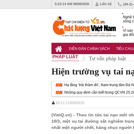
5:23:15 AM
08/08/2026
Liên hệ
(84-2)
Nghệ t
sống c
Vì sao
gia đố
Hạ tần
tâm Đà
DIỄN ĐÀN CHÍNH SÁCH
TIÊU CH
động s
PHÁP LUẬT
Tư vấn pháp luật
Hiện trường vụ tai nạ
Hạ tầng ‘trải thảm đỏ’, Nam trung tâm Đà 
Những quy định cần biết trong QCVN 25:20
10:11 11/03/2015
(VietQ.vn) - Theo tin tức tai nạn mới 
10/3, một vụ tai đường sắt nghiêm trọng
nhất một người chết, hàng chục người 