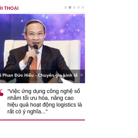
I THOẠI
Ông Hoàng Quang Phòn
S Phan Đức Hiếu - Chuyên gia kinh tế
VCCI
"Việc ứng dụng công nghệ số
""Theo tôi, cần 
nhằm tối ưu hóa, nâng cao
gốc rễ về nhận
hiệu quả hoạt động logistics là
nghiệp cần coi
rất có ý nghĩa..."
động hài hoà là
triển..."