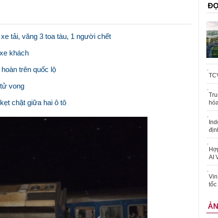
ĐỌ
xe tải, văng 3 toa tàu, 1 người chết
 xe khách
n hoàn trên quốc lộ
TCV
 tử vong
Tru
ẹt chặt giữa hai ô tô
hóa
Ind
địn
Hợp
AI 
Vin
tốc
Ả