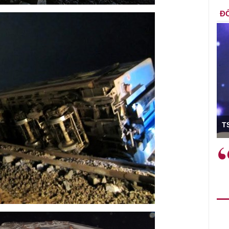
ĐỐ
ó Viện trưởng
T
ệc phải làm
Việc sử dụng hiệu quả chính
và trên thực tế
sách tài khóa không chỉ mang ý
 hành như tăng
nghĩa hỗ trợ ngắn hạn mà còn
a học công
đóng vai trò tạo nền tảng cho
 các cơ chế
tăng trưởng bền vững dài hạn.
i mới sáng tạo,