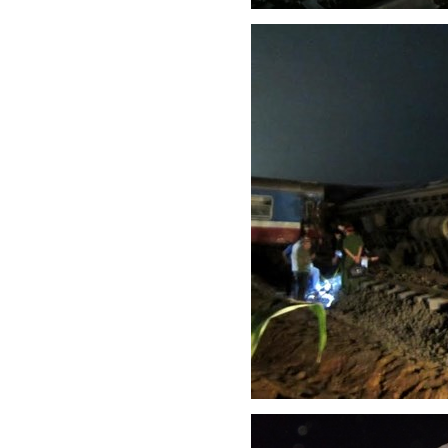
TS. Nguyễn Đức Độ - Ph
Viện Kinh tế Tài chính
"Có rất nhiều vi
ngay từ bây giờ 
đang được tiến
đầu tư cho kho
nghệ; ban hành
khuyến khích đổ
khởi nghiệp..."