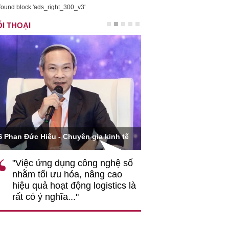
found block 'ads_right_300_v3'
I THOẠI
Ông Hoàng Quang Phòng - Phó Chủ 
ếu - Chuyên gia kinh tế
VCCI
ng dụng công nghệ số
""Theo tôi, cần sự thay đổi
i ưu hóa, nâng cao
gốc rễ về nhận thức, doan
 hoạt động logistics là
nghiệp cần coi quan hệ la
 nghĩa..."
động hài hoà là động lực 
triển..."