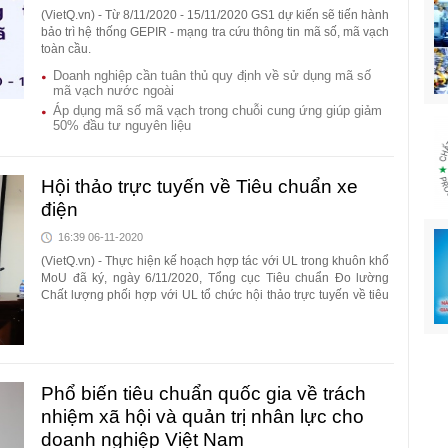
(VietQ.vn) - Từ 8/11/2020 - 15/11/2020 GS1 dự kiến sẽ tiến hành
bảo trì hệ thống GEPIR - mạng tra cứu thông tin mã số, mã vạch
toàn cầu.
Doanh nghiệp cần tuân thủ quy định về sử dụng mã số
mã vạch nước ngoài
Áp dụng mã số mã vạch trong chuỗi cung ứng giúp giảm
50% đầu tư nguyên liệu
Hội thảo trực tuyến về Tiêu chuẩn xe
điện
16:39 06-11-2020
(VietQ.vn) - Thực hiện kế hoạch hợp tác với UL trong khuôn khổ
MoU đã ký, ngày 6/11/2020, Tổng cục Tiêu chuẩn Đo lường
Chất lượng phối hợp với UL tổ chức hội thảo trực tuyến về tiêu
chuẩn xe điện (e-Mobility).
Phổ biến tiêu chuẩn quốc gia về trách
nhiệm xã hội và quản trị nhân lực cho
doanh nghiệp Việt Nam