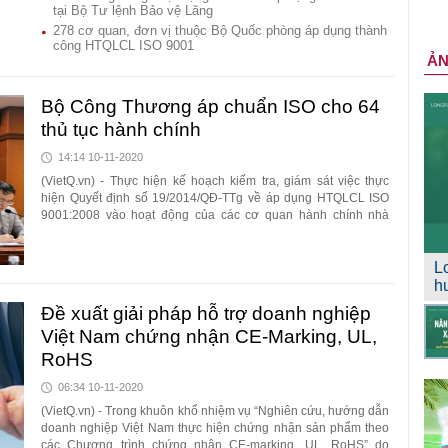
tại Bộ Tư lệnh Bảo vệ Lăng
278 cơ quan, đơn vị thuộc Bộ Quốc phòng áp dụng thành
công HTQLCL ISO 9001
Ả
Bộ Công Thương áp chuẩn ISO cho 64
thủ tục hành chính
14:14 10-11-2020
(VietQ.vn) - Thực hiện kế hoạch kiểm tra, giám sát việc thực
hiện Quyết định số 19/2014/QĐ-TTg về áp dụng HTQLCL ISO
9001:2008 vào hoạt động của các cơ quan hành chính nhà
nước, ngày 10/11/2020, đoàn công tác của Bộ KH&CN do Thứ
trưởng Lê Xuân Định làm trưởng đoàn đã có buổi làm việc với
Bộ Công Thương.
L
h
Đề xuất giải pháp hỗ trợ doanh nghiệp
Việt Nam chứng nhận CE-Marking, UL,
RoHS
06:34 10-11-2020
(VietQ.vn) - Trong khuôn khổ nhiệm vụ “Nghiên cứu, hướng dẫn
doanh nghiệp Việt Nam thực hiện chứng nhận sản phẩm theo
các Chương trình chứng nhận CE-marking, UL, RoHS” do