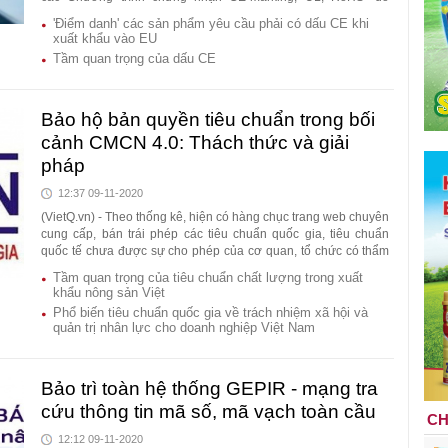
Trung tâm Chứng nhận phù hợp (Tổng cục Tiêu chuẩn Đo
'Điểm danh' các sản phẩm yêu cầu phải có dấu CE khi
lường Chất lượng) triển khai, một số giải pháp đề xuất hỗ trợ
xuất khẩu vào EU
chứng nhận CE-Marking, UL, RoHS đối với doanh nghiệp Việt
Tầm quan trọng của dấu CE
Nam đã được đề cập.
Bảo hộ bản quyền tiêu chuẩn trong bối
cảnh CMCN 4.0: Thách thức và giải
pháp
12:37 09-11-2020
(VietQ.vn) - Theo thống kê, hiện có hàng chục trang web chuyên
cung cấp, bán trái phép các tiêu chuẩn quốc gia, tiêu chuẩn
quốc tế chưa được sự cho phép của cơ quan, tổ chức có thẩm
quyền.
Tầm quan trọng của tiêu chuẩn chất lượng trong xuất
khẩu nông sản Việt
Phổ biến tiêu chuẩn quốc gia về trách nhiệm xã hội và
quản trị nhân lực cho doanh nghiệp Việt Nam
Bảo trì toàn hệ thống GEPIR - mạng tra
cứu thông tin mã số, mã vạch toàn cầu
CH
12:12 09-11-2020