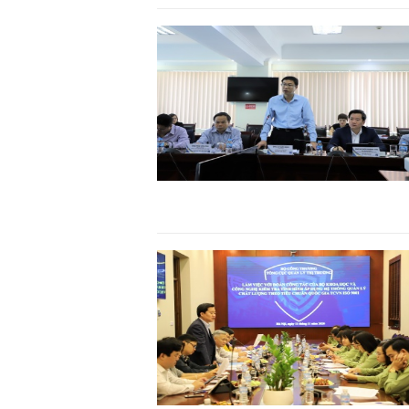
TS. Nguyễn Đức Độ - Phó Viện trưởn
Viện Kinh tế Tài chính
"Có rất nhiều việc phải làm
ngay từ bây giờ và trên thự
đang được tiến hành như 
đầu tư cho khoa học công
nghệ; ban hành các cơ ch
khuyến khích đổi mới sáng