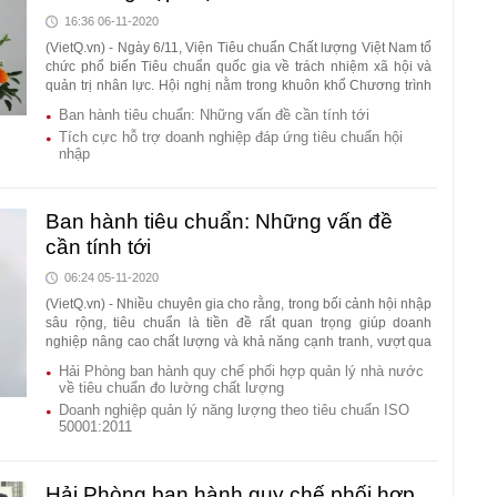
16:36 06-11-2020
(VietQ.vn) - Ngày 6/11, Viện Tiêu chuẩn Chất lượng Việt Nam tổ
chức phổ biến Tiêu chuẩn quốc gia về trách nhiệm xã hội và
quản trị nhân lực. Hội nghị nằm trong khuôn khổ Chương trình
quốc gia "Nâng cao năng suất chất lượng sản phẩm, hàng hóa
Ban hành tiêu chuẩn: Những vấn đề cần tính tới
của doanh nghiệp Việt Nam đến năm 2020".
Tích cực hỗ trợ doanh nghiệp đáp ứng tiêu chuẩn hội
nhập
Ban hành tiêu chuẩn: Những vấn đề
cần tính tới
06:24 05-11-2020
(VietQ.vn) - Nhiều chuyên gia cho rằng, trong bối cảnh hội nhập
sâu rộng, tiêu chuẩn là tiền đề rất quan trọng giúp doanh
nghiệp nâng cao chất lượng và khả năng cạnh tranh, vượt qua
được các rào cản kỹ thuật trong thương mại để hội nhập sâu
Hải Phòng ban hành quy chế phối hợp quản lý nhà nước
rộng và mạnh mẽ hơn với quốc tế và khu vực. Tuy nhiên, khi
về tiêu chuẩn đo lường chất lượng
xây dựng, ban hành các tiêu chuẩn cũng cần tính tới nhiều yếu
Doanh nghiệp quản lý năng lượng theo tiêu chuẩn ISO
tố.
50001:2011
Hải Phòng ban hành quy chế phối hợp