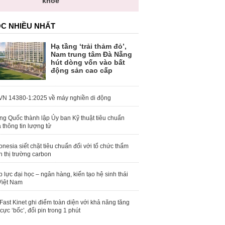
khỏe
C NHIỀU NHẤT
Hạ tầng ‘trải thảm đỏ’,
Nam trung tâm Đà Nẵng
hút dòng vốn vào bất
động sản cao cấp
N 14380-1:2025 về máy nghiền di động
ng Quốc thành lập Ủy ban Kỹ thuật tiêu chuẩn
 thông tin lượng tử
onesia siết chặt tiêu chuẩn đối với tổ chức thẩm
h thị trường carbon
 lực đại học – ngân hàng, kiến tạo hệ sinh thái
Việt Nam
Fast Kinet ghi điểm toàn diện với khả năng tăng
 cực ‘bốc’, đổi pin trong 1 phút