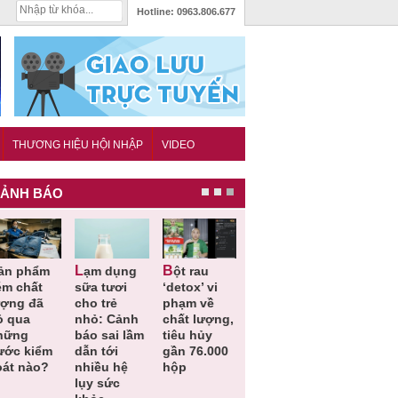
Hotline:
0963.806.677
THƯƠNG HIỆU HỘI NHẬP
VIDEO
ẢNH BÁO
Lạm dụng
Bột rau
Những quy
Thu hồi đồ
ém chất
sữa tươi
‘detox’ vi
định cần
ngủ trẻ e
ượng đã
cho trẻ
phạm về
biết trong
Michley d
ỏ qua
nhỏ: Cảnh
chất lượng,
QCVN
không đá
hững
báo sai lầm
tiêu hủy
25:2025/BCT
ứng tiêu
ước kiểm
dẫn tới
gần 76.000
để hạn chế
chuẩn an
oát nào?
nhiều hệ
hộp
sự cố điện
toàn
lụy sức
khi thi công