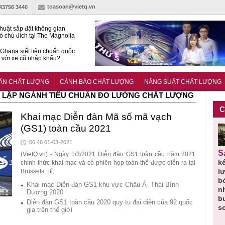
toasoan@vietq.vn
-43756 3440
huật sắp đặt không gian
ó chủ đích tại The Magnolia
 Ghana siết tiêu chuẩn quốc
i với xe cũ nhập khẩu?
g ‘trải thảm đỏ’, Nam trung
 Nẵng hút dòng vốn vào bất
UẨN CHẤT LƯỢNG
CẢNH BÁO CHẤT LƯỢNG
NĂNG SUẤT CHẤT LƯỢNG
ản cao cấp
 LẬP NGÀNH TIÊU CHUẨN ĐO LƯỜNG CHẤT LƯỢNG
C
Khai mạc Diễn đàn Mã số mã vạch
(GS1) toàn cầu 2021
06:46 01-03-2021
Thu hồi
Người tiêu
Cảnh báo
Thu hồi
Sản phẩm
(VietQ.vn) - Ngày 1/3/2021 Diễn đàn GS1 toàn cầu năm 2021
 em
Cao lỏng
dùng cần
sản phẩm
toàn quốc
k
chính thức khai mạc và có phiên họp toàn thể được diễn ra tại
 do
Cảm cúm
cảnh giác
nhập ngoại
và tiêu hủy
l
Brussels, Bỉ.
áp
Bảo
lựa chọn
bị thu hồi
nước rửa
b
Khai mạc Diễn đàn GS1 khu vực Châu Á- Thái Bình
u
Phương
thịt lợn đạt
do mất an
tay dạng
n
Dương 2020
n
không đạt
tiêu chuẩn
toàn có thể
bọt Layer
b
Diễn đàn GS1 toàn cầu 2020 quy tụ đại diện của 92 quốc
chất lượng
và an toàn
xuất hiện
Clean do
s
gia trên thế giới
tại Việt Nam
sản xuất