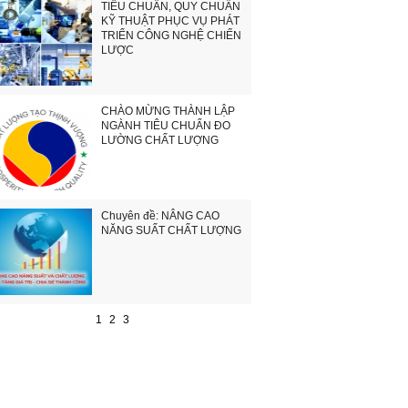
TIÊU CHUẨN, QUY CHUẨN
KỸ THUẬT PHỤC VỤ PHÁT
TRIỂN CÔNG NGHỆ CHIẾN
LƯỢC
CHÀO MỪNG THÀNH LẬP
NGÀNH TIÊU CHUẨN ĐO
LƯỜNG CHẤT LƯỢNG
Chuyên đề: NÂNG CAO
NĂNG SUẤT CHẤT LƯỢNG
1
2
3