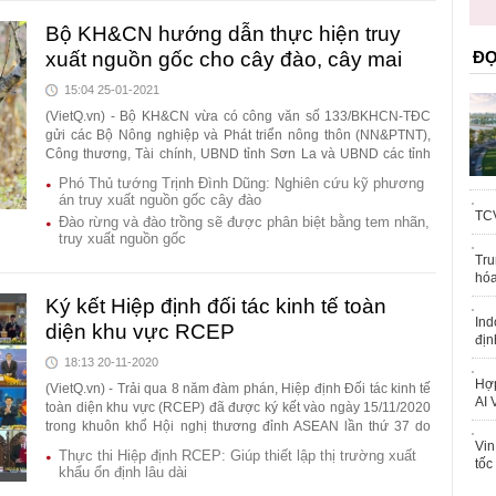
trái phép
Bộ KH&CN hướng dẫn thực hiện truy
xuất nguồn gốc cho cây đào, cây mai
ĐỌ
15:04 25-01-2021
(VietQ.vn) - Bộ KH&CN vừa có công văn số 133/BKHCN-TĐC
gửi các Bộ Nông nghiệp và Phát triển nông thôn (NN&PTNT),
Công thương, Tài chính, UBND tỉnh Sơn La và UBND các tỉnh
thành phố trực thuộc Trung ương về việc thực hiện truy xuất
Phó Thủ tướng Trịnh Đình Dũng: Nghiên cứu kỹ phương
nguồn gốc cho cây đào, cây mai.
án truy xuất nguồn gốc cây đào
TCV
Đào rừng và đào trồng sẽ được phân biệt bằng tem nhãn,
truy xuất nguồn gốc
Tru
hóa
Ký kết Hiệp định đối tác kinh tế toàn
Ind
diện khu vực RCEP
địn
18:13 20-11-2020
Hợp
(VietQ.vn) - Trải qua 8 năm đàm phán, Hiệp định Đối tác kinh tế
AI 
toàn diện khu vực (RCEP) đã được ký kết vào ngày 15/11/2020
trong khuôn khổ Hội nghị thương đỉnh ASEAN lần thứ 37 do
Việt Nam tổ chức.
Vin
Thực thi Hiệp định RCEP: Giúp thiết lập thị trường xuất
tốc
khẩu ổn định lâu dài