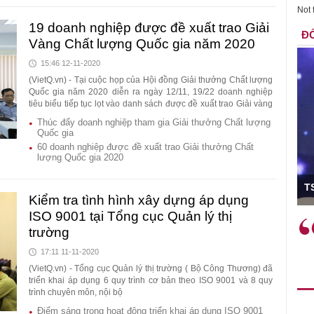
Not 
19 doanh nghiệp được đề xuất trao Giải
ĐỐ
Vàng Chất lượng Quốc gia năm 2020
15:46 12-11-2020
(VietQ.vn) - Tại cuộc họp của Hội đồng Giải thưởng Chất lượng
Quốc gia năm 2020 diễn ra ngày 12/11, 19/22 doanh nghiệp
tiêu biểu tiếp tục lọt vào danh sách được đề xuất trao Giải vàng
Chất lượng Quốc gia năm 2020.
Thúc đẩy doanh nghiệp tham gia Giải thưởng Chất lượng
Quốc gia
60 doanh nghiệp được đề xuất trao Giải thưởng Chất
lượng Quốc gia 2020
g
TS Phan Đức Hi
Kiểm tra tình hình xây dựng áp dụng
ISO 9001 tại Tổng cục Quản lý thị
Việc sử dụng hiệu quả chính
"Việc ứ
trường
c tế
sách tài khóa không chỉ mang ý
nhằm tố
tăng
17:11 11-11-2020
nghĩa hỗ trợ ngắn hạn mà còn
hiệu quả
đóng vai trò tạo nền tảng cho
rất có ý
(VietQ.vn) - Tổng cục Quản lý thị trường ( Bộ Công Thương) đã
triển khai áp dụng 6 quy trình cơ bản theo ISO 9001 và 8 quy
ế
tăng trưởng bền vững dài hạn.
trình chuyên môn, nội bộ
 tạo,
Điểm sáng trong hoạt động triển khai áp dụng ISO 9001